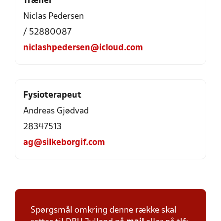
Træner
Niclas Pedersen
/ 52880087
niclashpedersen@icloud.com
Fysioterapeut
Andreas Gjødvad
28347513
ag@silkeborgif.com
Spørgsmål omkring denne række skal