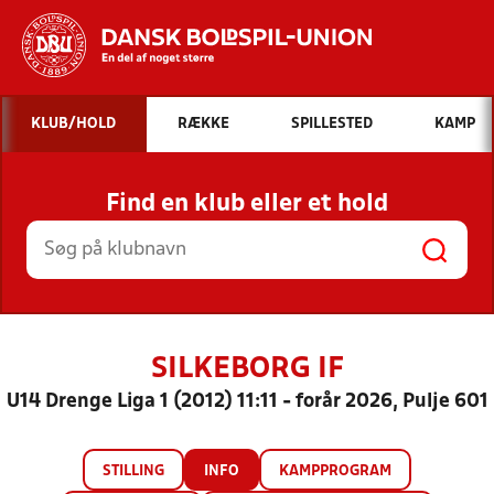
Hvad vil du søge efter?
KLUB/HOLD
RÆKKE
SPILLESTED
KAMP
INDHOLD OG NYHEDER
Find en klub eller et hold
STILLINGER, RESULTATER, KLUBBER OG
HOLD
SILKEBORG IF
U14 Drenge Liga 1 (2012) 11:11 - forår 2026, Pulje 601
STILLING
INFO
KAMPPROGRAM