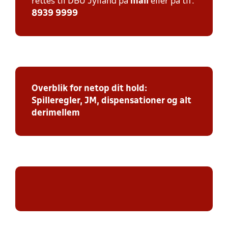
rettes til DBU Jylland på
mail
eller på tlf:
8939 9999
Overblik for netop dit hold:
Spilleregler, JM, dispensationer og alt
derimellem