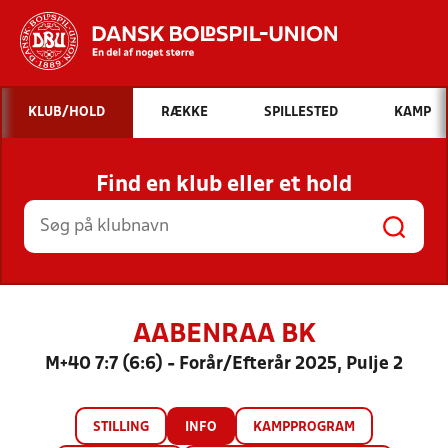
Hvad vil du søge efter?
KLUB/HOLD
RÆKKE
SPILLESTED
KAMP
INDHOLD OG NYHEDER
Find en klub eller et hold
STILLINGER, RESULTATER, KLUBBER OG
HOLD
AABENRAA BK
M+40 7:7 (6:6) - Forår/Efterår 2025, Pulje 2
STILLING
INFO
KAMPPROGRAM