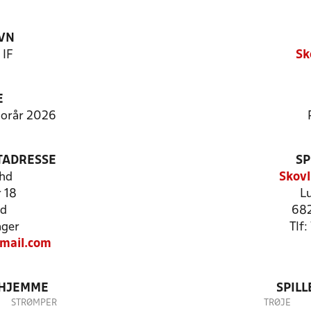
VN
 IF
Sk
E
 Forår 2026
TADRESSE
SP
hd
Skovl
 18
L
nd
682
ager
Tlf
mail.com
 HJEMME
SPIL
STRØMPER
TRØJE