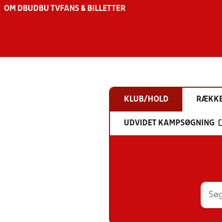
OM DBU
DBU TV
FANS & BILLETTER
KLUB/HOLD
RÆKK
UDVIDET KAMPSØGNING