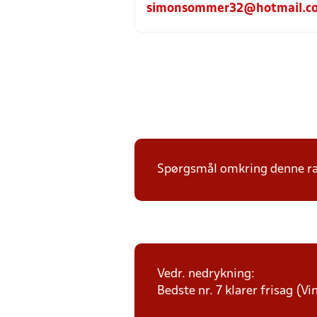
simonsommer32@hotmail.c
Spørgsmål omkring denne ræk
Vedr. nedrykning:
Bedste nr. 7 klarer frisag (V