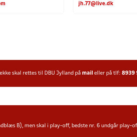
om
jh.77@live.dk
ke skal rettes til DBU Jylland på
mail
eller på tlf:
8939
indblæs B), men skal i play-off, bedste nr. 6 undgår play-o