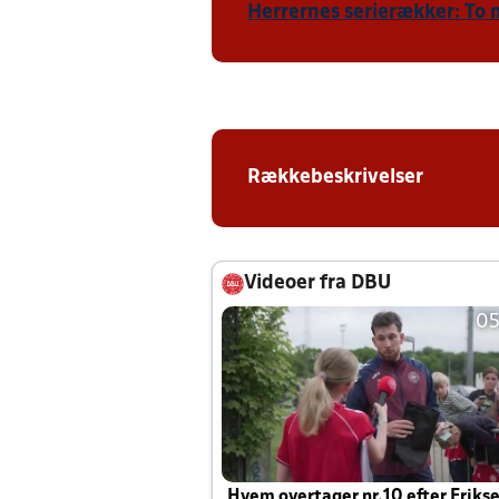
Herrernes serierækker: To 
Rækkebeskrivelser
Videoer fra DBU
05
Hvem overtager nr.10 efter Eriks