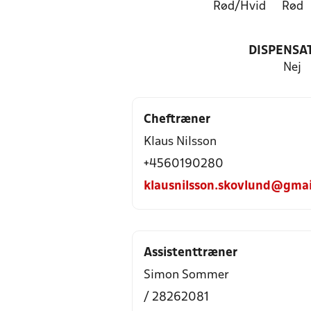
Rød/Hvid
Rød
DISPENSA
Nej
Cheftræner
Klaus Nilsson
+4560190280
klausnilsson.skovlund@gmai
Assistenttræner
Simon Sommer
/ 28262081