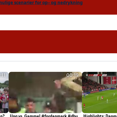
mulige scenarier for op- og nedrykning
:11
00:19
en?
Ung vs. Gammel #fordanmark #dbu
Highlights: Danma