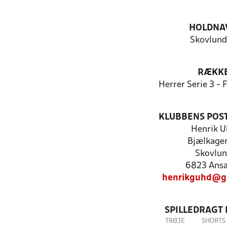
HOLDNA
Skovlund
RÆKK
Herrer Serie 3 -
KLUBBENS POS
Henrik U
Bjælkager
Skovlu
6823 Ans
henrikguhd@g
SPILLEDRAGT
TRØJE
SHORTS