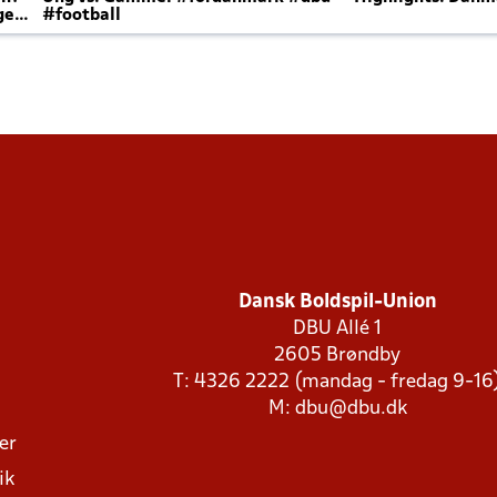
ger
#football
Dansk Boldspil-Union
DBU Allé 1
2605 Brøndby
T: 4326 2222 (mandag - fredag 9-16
M:
dbu@dbu.dk
ger
ik