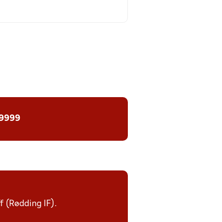
 9999
ff (Rødding IF).