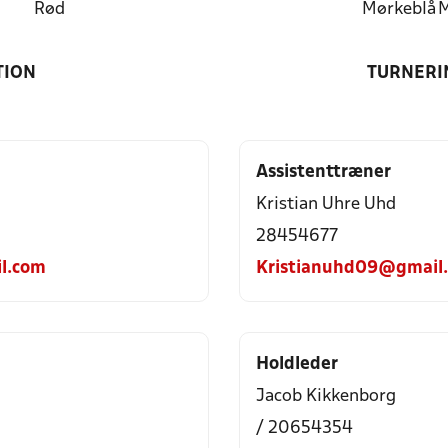
Rød
Mørkeblå
M
TION
TURNERI
Assistenttræner
Kristian Uhre Uhd
28454677
l.com
Kristianuhd09@gmail
Holdleder
Jacob Kikkenborg
/ 20654354