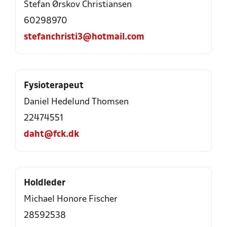
Stefan Ørskov Christiansen
60298970
stefanchristi3@hotmail.com
Fysioterapeut
Daniel Hedelund Thomsen
22474551
daht@fck.dk
Holdleder
Michael Honore Fischer
28592538