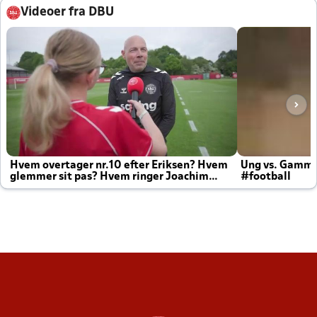
Videoer fra DBU
Hvem overtager nr.10 efter Eriksen? Hvem
Ung vs. Gamm
glemmer sit pas? Hvem ringer Joachim
#football
altid til efter kampe?