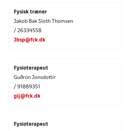
Fysisk træner
Jakob Bak Sloth Thomsen
/ 26334558
Jbsp@fck.dk
Fysioterapeut
Guðrún Jonsdottir
/ 91889351
gij@fck.dk
Fysioterapeut