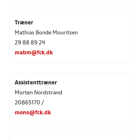
Træner
Mathias Bonde Mouritsen
29 88 89 24
mabm@fck.dk
Assistenttræner
Morten Nordstrand
20865170 /
mono@fck.dk