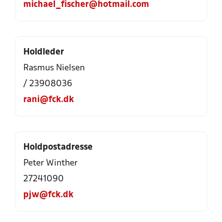
michael_fischer@hotmail.com
Holdleder
Rasmus Nielsen
/ 23908036
rani@fck.dk
Holdpostadresse
Peter Winther
27241090
pjw@fck.dk