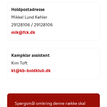
Holdpostadresse
Mikkel Lund Køhler
29128106 / 29128106
mlk@fck.dk
Kampklar assistent
Kim Toft
kt@kb-boldklub.dk
Spørgsmål omkring denne række skal