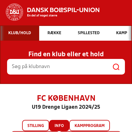
Hvad vil du søge efter?
KLUB/HOLD
RÆKKE
SPILLESTED
KAMP
INDHOLD OG NYHEDER
Find en klub eller et hold
STILLINGER, RESULTATER, KLUBBER OG
HOLD
FC KØBENHAVN
U19 Drenge Ligaen 2024/25
STILLING
INFO
KAMPPROGRAM