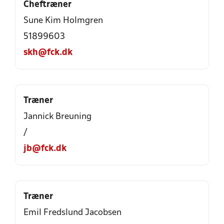
Cheftræner
Sune Kim Holmgren
51899603
skh@fck.dk
Træner
Jannick Breuning
/
jb@fck.dk
Træner
Emil Fredslund Jacobsen