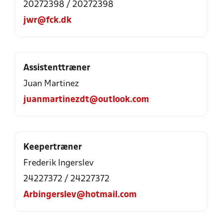
20272398 / 20272398
jwr@fck.dk
Assistenttræner
Juan Martinez
juanmartinezdt@outlook.com
Keepertræner
Frederik Ingerslev
24227372 / 24227372
Arbingerslev@hotmail.com