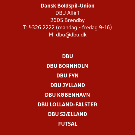
Dansk Boldspil-Union
DBU Allé 1
2605 Brøndby
T: 4326 2222 (mandag - fredag 9-16)
M:
dbu@dbu.dk
DBU
DBU BORNHOLM
DBU FYN
DBU JYLLAND
DBU KØBENHAVN
DBU LOLLAND-FALSTER
DBU SJÆLLAND
FUTSAL