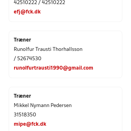
42510222 / 42510222
efj@fck.dk
Træner
Runolfur Trausti Thorhallsson
/ 52674530
runolfurtrausti1990@gmail.com
Træner
Mikkel Nymann Pedersen
31518350
mipe@fck.dk