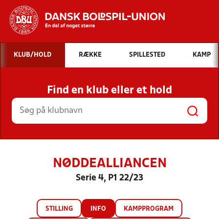
Hvad vil du søge efter?
KLUB/HOLD
RÆKKE
SPILLESTED
KAMP
INDHOLD OG NYHEDER
Find en klub eller et hold
STILLINGER, RESULTATER, KLUBBER OG
HOLD
NØDDEALLIANCEN
Serie 4, P1 22/23
STILLING
INFO
KAMPPROGRAM