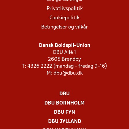
Privatlivspolitik
Cookiepolitik
Betingelser og vilkår
Dansk Boldspil-Union
DBU Allé 1
2605 Brøndby
T: 4326 2222 (mandag - fredag 9-16)
M:
dbu@dbu.dk
DBU
DBU BORNHOLM
DBU FYN
DBU JYLLAND