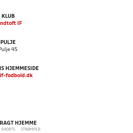
KLUB
ndtoft IF
PULJE
Pulje 45
S HJEMMESIDE
f-fodbold.dk
DRAGT HJEMME
SHORTS
STRØMPER