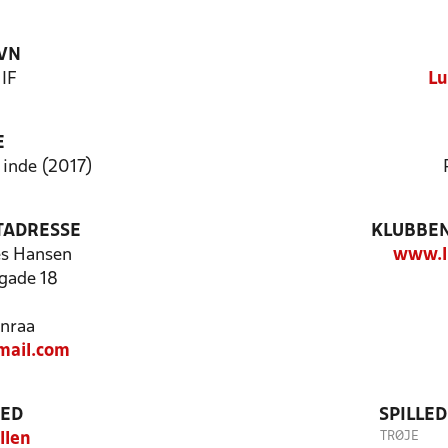
VN
 IF
Lu
E
 inde (2017)
TADRESSE
KLUBBEN
s Hansen
www.li
gade 18
nraa
mail.com
TED
SPILLE
TRØJE
llen