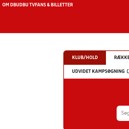
OM DBU
DBU TV
FANS & BILLETTER
KLUB/HOLD
RÆKK
UDVIDET KAMPSØGNING