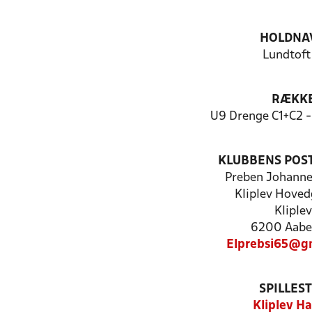
HOLDNA
Lundtoft
RÆKK
U9 Drenge C1+C2 -
KLUBBENS POS
Preben Johanne
Kliplev Hoved
Kliplev
6200 Aabe
Elprebsi65@g
SPILLES
Kliplev Ha