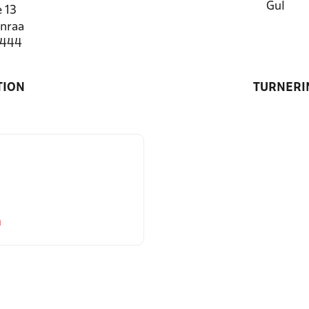
Gul
 13
nraa
7444
TION
TURNERI
m