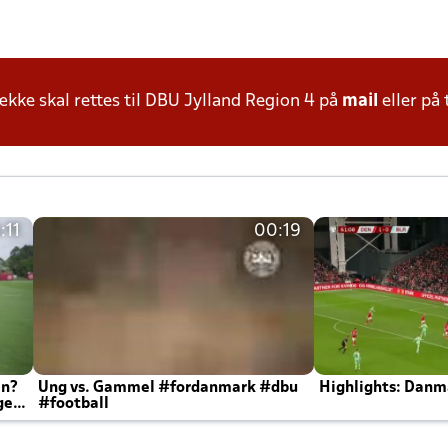
ke skal rettes til DBU Jylland Region 4 på
mail
eller på 
:11
00:19
en?
Ung vs. Gammel #fordanmark #dbu
Highlights: Danma
ger
#football