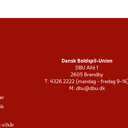
Dansk Boldspil-Union
DBU Allé 1
2605 Brøndby
T: 4326 2222 (mandag - fredag 9-16
M:
dbu@dbu.dk
ger
ik
 vilkår