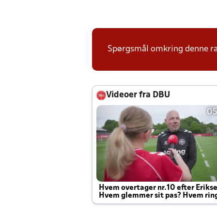
Spørgsmål omkring denne ræk
Videoer fra DBU
05
Hvem overtager nr.10 efter Eriks
Hvem glemmer sit pas? Hvem rin
Joachim altid til efter kampe?