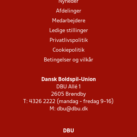
Nyheder
Afdelinger
Medarbejdere
Ledige stillinger
Privatlivspolitik
Cookiepolitik
Betingelser og vilkår
Dansk Boldspil-Union
DBU Allé 1
2605 Brøndby
T: 4326 2222 (mandag - fredag 9-16)
M:
dbu@dbu.dk
DBU