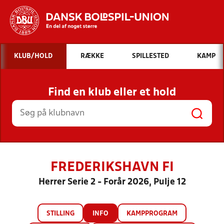
Hvad vil du søge efter?
KLUB/HOLD
RÆKKE
SPILLESTED
KAMP
INDHOLD OG NYHEDER
Find en klub eller et hold
STILLINGER, RESULTATER, KLUBBER OG
HOLD
FREDERIKSHAVN FI
Herrer Serie 2 - Forår 2026, Pulje 12
STILLING
INFO
KAMPPROGRAM