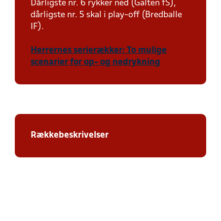
Dårligste nr. 6 rykker ned (Galten fS),
dårligste nr. 5 skal i play-off (Bredballe
IF).
Herrernes serierækker: To mulige
scenarier for op- og nedrykning
Rækkebeskrivelser