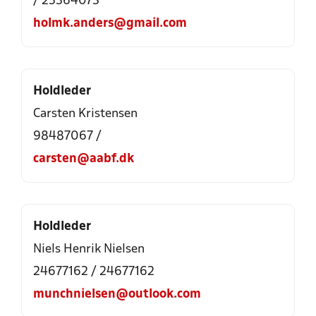
/ 25364073
holmk.anders@gmail.com
Holdleder
Carsten Kristensen
98487067 /
carsten@aabf.dk
Holdleder
Niels Henrik Nielsen
24677162 / 24677162
munchnielsen@outlook.com