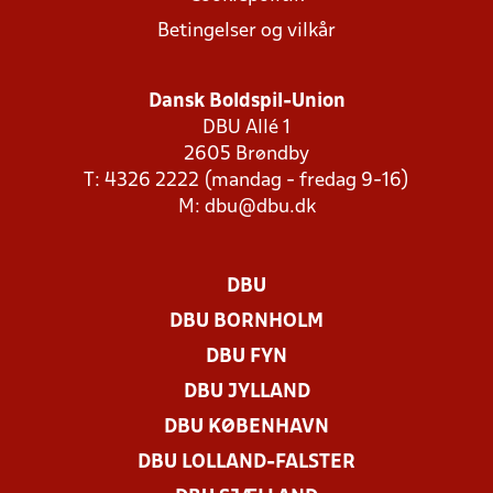
Betingelser og vilkår
Dansk Boldspil-Union
DBU Allé 1
2605 Brøndby
T: 4326 2222 (mandag - fredag 9-16)
M:
dbu@dbu.dk
DBU
DBU BORNHOLM
DBU FYN
DBU JYLLAND
DBU KØBENHAVN
DBU LOLLAND-FALSTER