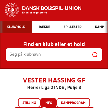
Hvad vil du søge efter?
KLUB/HOLD
RÆKKE
SPILLESTED
KAMP
INDHOLD OG NYHEDER
Find en klub eller et hold
STILLINGER, RESULTATER, KLUBBER OG
HOLD
VESTER HASSING GF
Herrer Liga 2 INDE , Pulje 3
STILLING
INFO
KAMPPROGRAM