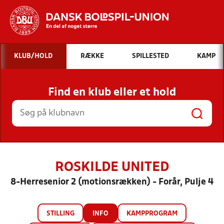
Hvad vil du søge efter?
KLUB/HOLD
RÆKKE
SPILLESTED
KAMP
INDHOLD OG NYHEDER
Find en klub eller et hold
STILLINGER, RESULTATER, KLUBBER OG
HOLD
ROSKILDE UNITED
8-Herresenior 2 (motionsrækken) - Forår, Pulje 4
STILLING
INFO
KAMPPROGRAM