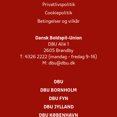
Privatlivspolitik
Cookiepolitik
Betingelser og vilkår
Dansk Boldspil-Union
DBU Allé 1
2605 Brøndby
T: 4326 2222 (mandag - fredag 9-16)
M:
dbu@dbu.dk
DBU
DBU BORNHOLM
DBU FYN
DBU JYLLAND
DBU KØBENHAVN