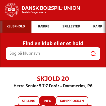
Hvad vil du søge efter?
KLUB/HOLD
RÆKKE
SPILLESTED
KAMP
INDHOLD OG NYHEDER
Find en klub eller et hold
STILLINGER, RESULTATER, KLUBBER OG
HOLD
SKJOLD 20
Herre Senior 5 7:7 Forår - Dommerløs, P6
STILLING
INFO
KAMPPROGRAM