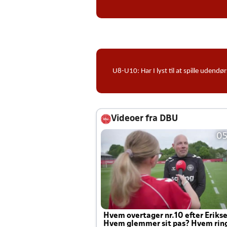
U8-U10: Har I lyst til at spille ude
Videoer fra DBU
05
Hvem overtager nr.10 efter Eriks
Hvem glemmer sit pas? Hvem rin