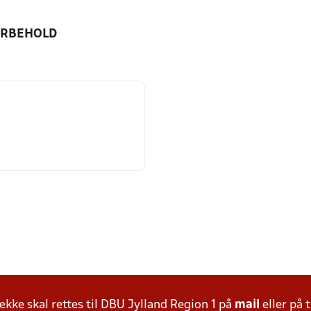
ORBEHOLD
ke skal rettes til DBU Jylland Region 1 på
mail
eller på t