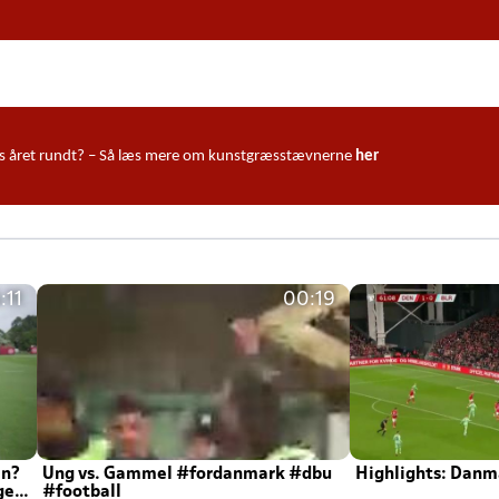
ndørs året rundt? – Så læs mere om kunstgræsstævnerne
her
:11
00:19
en?
Ung vs. Gammel #fordanmark #dbu
Highlights: Danma
ger
#football