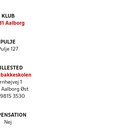
KLUB
1 Aalborg
PULJE
Pulje 127
ILLESTED
bakkeskolen
rnhøjvej 1
 Aalborg Øst
: 9815 3530
PENSATION
Nej