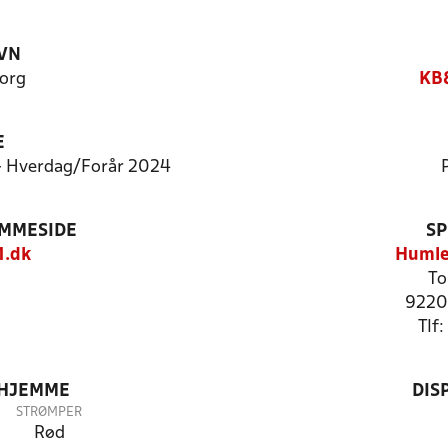
VN
org
KB8
E
 - Hverdag/Forår 2024
EMMESIDE
SP
.dk
Humle
To
9220
Tlf
 HJEMME
DIS
STRØMPER
Rød