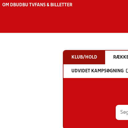
OM DBU
DBU TV
FANS & BILLETTER
KLUB/HOLD
RÆKK
UDVIDET KAMPSØGNING