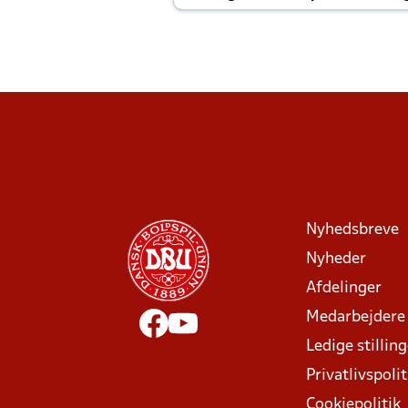
Joachim altid til efter kampe?
Nyhedsbreve
Nyheder
Afdelinger
Medarbejdere
Ledige stillin
Privatlivspolit
Cookiepolitik