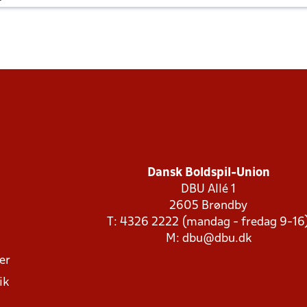
Dansk Boldspil-Union
DBU Allé 1
2605 Brøndby
T: 4326 2222 (mandag - fredag 9-16
M:
dbu@dbu.dk
ger
ik