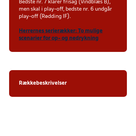
Bedste nr. 7 klarer frisag (Vindblæs B),
men skal i play-off, bedste nr. 6 undgår
play-off (Rødding IF).
Herrernes serierækker: To mulige
scenarier for op- og nedrykning
Rækkebeskrivelser