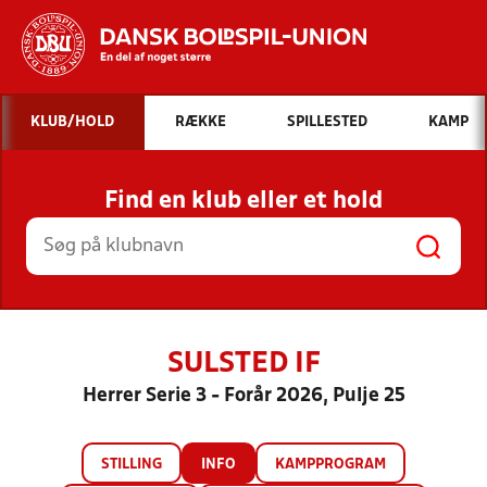
Hvad vil du søge efter?
KLUB/HOLD
RÆKKE
SPILLESTED
KAMP
INDHOLD OG NYHEDER
Find en klub eller et hold
STILLINGER, RESULTATER, KLUBBER OG
HOLD
SULSTED IF
Herrer Serie 3 - Forår 2026, Pulje 25
STILLING
INFO
KAMPPROGRAM