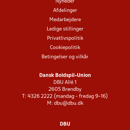
Nyheder
Afdelinger
Medarbejdere
Ledige stillinger
Privatlivspolitik
Cookiepolitik
Betingelser og vilkår
Dansk Boldspil-Union
DBU Allé 1
2605 Brøndby
T: 4326 2222 (mandag - fredag 9-16)
M:
dbu@dbu.dk
DBU