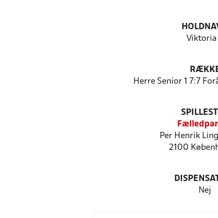
HOLDNA
Viktoria
RÆKK
Herre Senior 1 7:7 Fo
SPILLES
Fælledpa
Per Henrik Ling
2100 Køben
DISPENSA
Nej