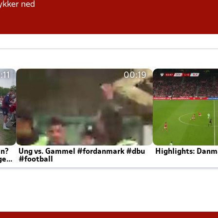
rykker ned
:11
00:19
en?
Ung vs. Gammel #fordanmark #dbu
Highlights: Danma
ger
#football