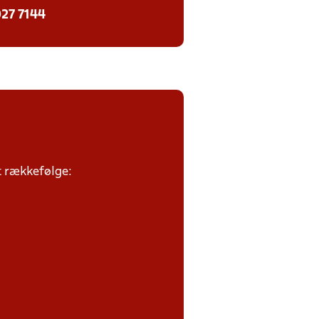
27 7144
et rækkefølge: