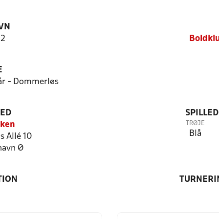
VN
 2
Boldkl
E
rår - Dommerløs
TED
SPILLE
TRØJE
rken
Blå
s Allé 10
havn Ø
TION
TURNERI