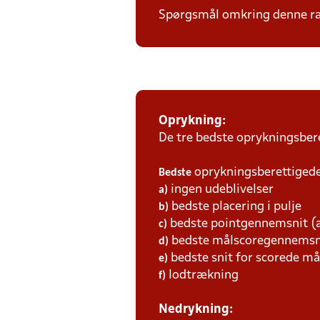
Spørgsmål omkring denne ræ
Oprykning:
De tre bedste oprykningsbere
oprykningsberettigede 
Bedste
ingen udeblivelser
a)
bedste placering i pulje
b)
bedste pointgennemsnit (a
c)
bedste målscoregennemsni
d)
bedste snit for scorede må
e)
lodtrækning
f)
Nedrykning: