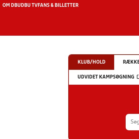
OM DBU
DBU TV
FANS & BILLETTER
KLUB/HOLD
RÆKK
UDVIDET KAMPSØGNING