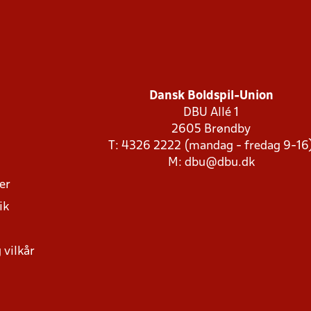
Dansk Boldspil-Union
DBU Allé 1
2605 Brøndby
T: 4326 2222 (mandag - fredag 9-16
M:
dbu@dbu.dk
ger
ik
 vilkår