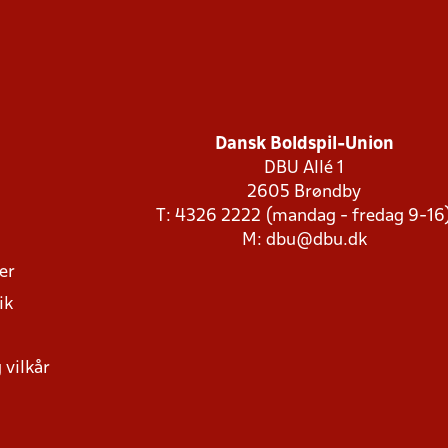
Dansk Boldspil-Union
DBU Allé 1
2605 Brøndby
T: 4326 2222 (mandag - fredag 9-16
M:
dbu@dbu.dk
ger
ik
 vilkår