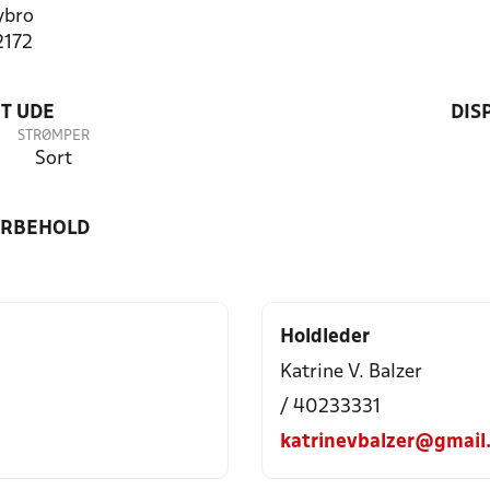
ybro
2172
T UDE
DIS
STRØMPER
Sort
ORBEHOLD
Holdleder
Katrine V. Balzer
/ 40233331
katrinevbalzer@gmail