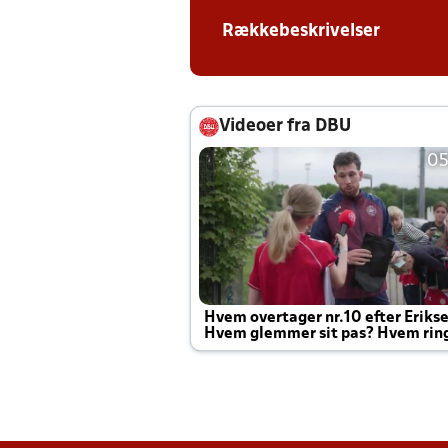
Rækkebeskrivelser
Videoer fra DBU
05
Hvem overtager nr.10 efter Eriks
Hvem glemmer sit pas? Hvem rin
Joachim altid til efter kampe?