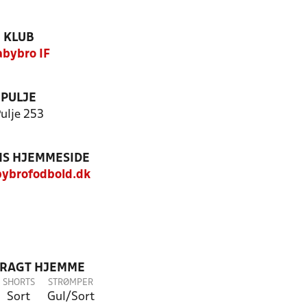
KLUB
bybro IF
PULJE
ulje 253
S HJEMMESIDE
ybrofodbold.dk
DRAGT HJEMME
SHORTS
STRØMPER
Sort
Gul/Sort