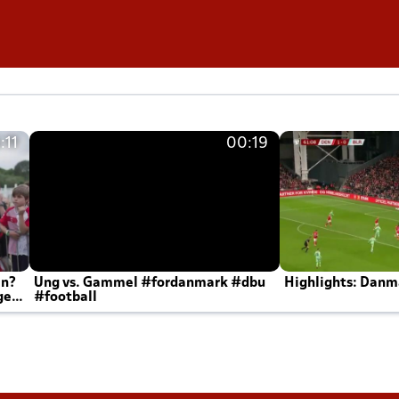
:11
00:19
en?
Ung vs. Gammel #fordanmark #dbu
Highlights: Danma
ger
#football