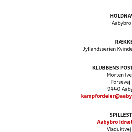
HOLDNA
Aabybro 
RÆKK
Jyllandsserien Kvind
KLUBBENS POS
Morten Ive
Porsevej
9440 Aab
kampfordeler@aaby
SPILLES
Aabybro Idræ
Viaduktvej