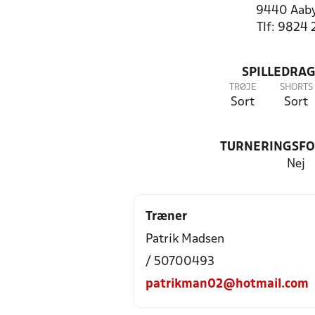
9440 Aab
Tlf: 9824 
SPILLEDRAG
TRØJE
SHORTS
Sort
Sort
TURNERINGSF
Nej
Træner
Patrik Madsen
/ 50700493
patrikman02@hotmail.com