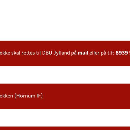
ke skal rettes til DBU Jylland på
mail
eller på tlf:
8939
 rækken (Hornum IF)