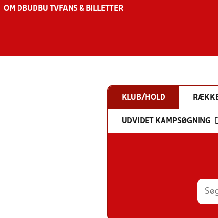
OM DBU
DBU TV
FANS & BILLETTER
KLUB/HOLD
RÆKK
UDVIDET KAMPSØGNING