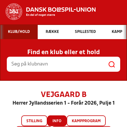
Hvad vil du søge efter?
KLUB/HOLD
RÆKKE
SPILLESTED
KAMP
INDHOLD OG NYHEDER
Find en klub eller et hold
STILLINGER, RESULTATER, KLUBBER OG
HOLD
VEJGAARD B
Herrer Jyllandsserien 1 - Forår 2026, Pulje 1
STILLING
INFO
KAMPPROGRAM