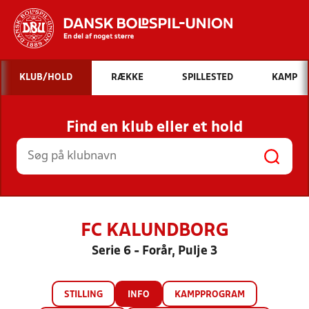
Hvad vil du søge efter?
KLUB/HOLD
RÆKKE
SPILLESTED
KAMP
INDHOLD OG NYHEDER
Find en klub eller et hold
STILLINGER, RESULTATER, KLUBBER OG
HOLD
FC KALUNDBORG
Serie 6 - Forår, Pulje 3
STILLING
INFO
KAMPPROGRAM