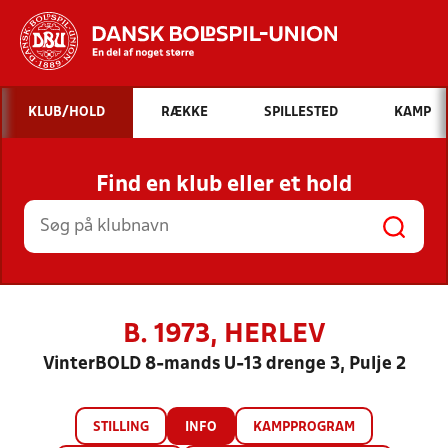
Hvad vil du søge efter?
KLUB/HOLD
RÆKKE
SPILLESTED
KAMP
INDHOLD OG NYHEDER
Find en klub eller et hold
STILLINGER, RESULTATER, KLUBBER OG
HOLD
B. 1973, HERLEV
VinterBOLD 8-mands U-13 drenge 3, Pulje 2
STILLING
INFO
KAMPPROGRAM