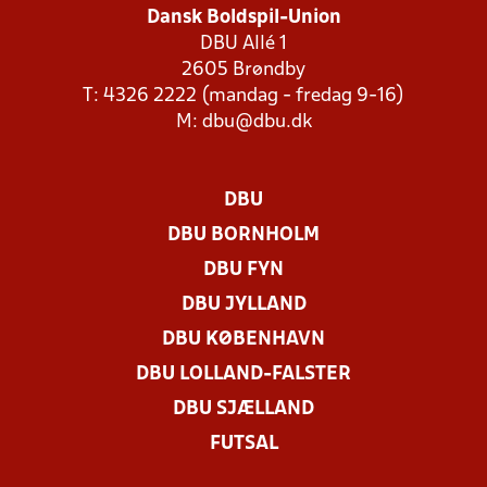
Dansk Boldspil-Union
DBU Allé 1
2605 Brøndby
T: 4326 2222 (mandag - fredag 9-16)
M:
dbu@dbu.dk
DBU
DBU BORNHOLM
DBU FYN
DBU JYLLAND
DBU KØBENHAVN
DBU LOLLAND-FALSTER
DBU SJÆLLAND
FUTSAL