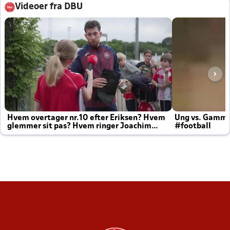
Videoer fra DBU
Hvem overtager nr.10 efter Eriksen? Hvem
Ung vs. Gamm
glemmer sit pas? Hvem ringer Joachim
#football
altid til efter kampe?