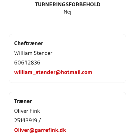
TURNERINGSFORBEHOLD
Nej
Cheftræner
William Stender
60642836
william_stender@hotmail.com
Træner
Oliver Fink
25143919 /
Oliver@garrefink.dk