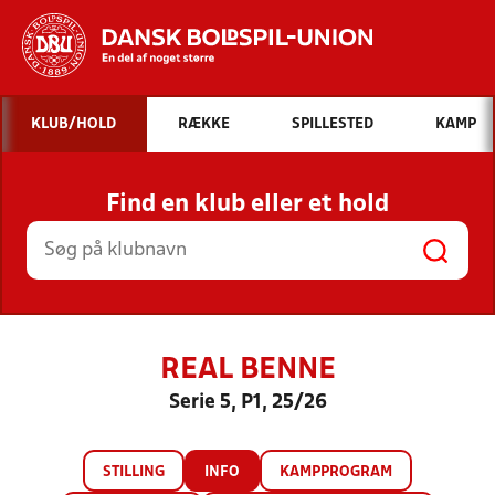
Hvad vil du søge efter?
KLUB/HOLD
RÆKKE
SPILLESTED
KAMP
INDHOLD OG NYHEDER
Find en klub eller et hold
STILLINGER, RESULTATER, KLUBBER OG
HOLD
REAL BENNE
Serie 5, P1, 25/26
STILLING
INFO
KAMPPROGRAM