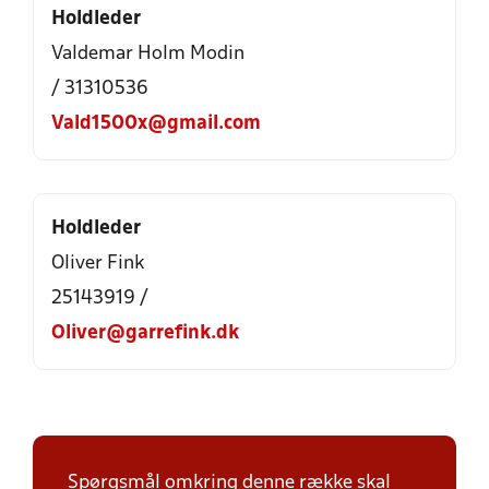
Holdleder
Valdemar Holm Modin
/ 31310536
Vald1500x@gmail.com
Holdleder
Oliver Fink
25143919 /
Oliver@garrefink.dk
Spørgsmål omkring denne række skal