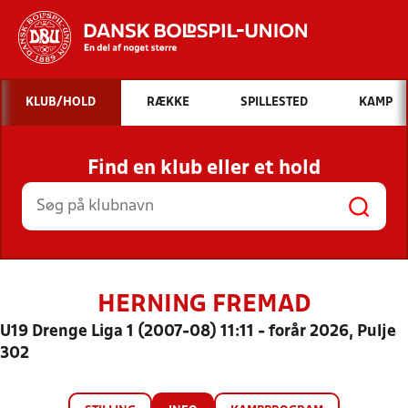
Hvad vil du søge efter?
KLUB/HOLD
RÆKKE
SPILLESTED
KAMP
INDHOLD OG NYHEDER
Find en klub eller et hold
STILLINGER, RESULTATER, KLUBBER OG
HOLD
HERNING FREMAD
U19 Drenge Liga 1 (2007-08) 11:11 - forår 2026, Pulje
302