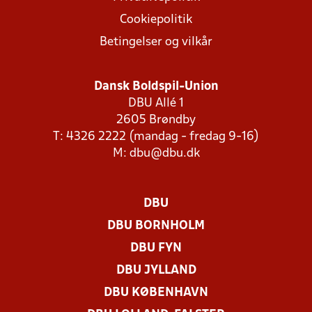
Cookiepolitik
Betingelser og vilkår
Dansk Boldspil-Union
DBU Allé 1
2605 Brøndby
T: 4326 2222 (mandag - fredag 9-16)
M:
dbu@dbu.dk
DBU
DBU BORNHOLM
DBU FYN
DBU JYLLAND
DBU KØBENHAVN