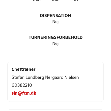
Rød
Rød
Sort
DISPENSATION
Nej
TURNERINGSFORBEHOLD
Nej
Cheftræner
Stefan Lundberg Nørgaard Nielsen
60382210
sln@fcm.dk