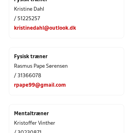
Kristine Dahl
/ 51225257
kristinedahl@outlook.dk
Fysisk træner
Rasmus Pape Sørensen
/ 31366078
rpape99@gmail.com
Mentaltræner
Kristoffer Vinther
/ 30230871