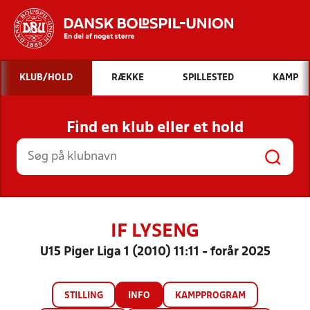
Hvad vil du søge efter?
KLUB/HOLD
RÆKKE
SPILLESTED
KAMP
INDHOLD OG NYHEDER
Find en klub eller et hold
STILLINGER, RESULTATER, KLUBBER OG
HOLD
IF LYSENG
U15 Piger Liga 1 (2010) 11:11 - forår 2025
STILLING
INFO
KAMPPROGRAM