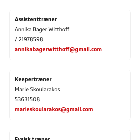
Assistenttræner
Annika Bager Witthoff
/ 21978598
annikabagerwitthoff@gmail.com
Keepertræner
Marie Skoularakos
53631508
marieskoularakos@gmail.com
Fysisk træner