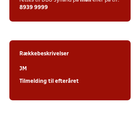
rettes til DBU Jylland på
mail
eller på tlf:
8939 9999
Rækkebeskrivelser
JM
Tilmelding til efteråret