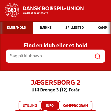
Hvad vil du søge efter?
KLUB/HOLD
RÆKKE
SPILLESTED
KAMP
INDHOLD OG NYHEDER
Find en klub eller et hold
STILLINGER, RESULTATER, KLUBBER OG
HOLD
JÆGERSBORG 2
U14 Drenge 3 (12) Forår
STILLING
INFO
KAMPPROGRAM