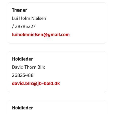
Træner
Lui Holm Nielsen
/ 28785227
luiholmnielsen@gmail.com
Holdleder
David Thorn Blix
26825488
david.blix@jb-bold.dk
Holdleder