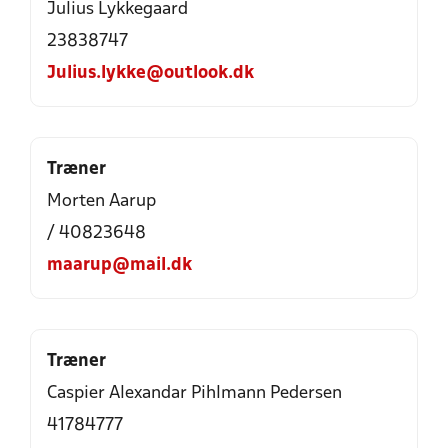
Julius Lykkegaard
23838747
Julius.lykke@outlook.dk
Træner
Morten Aarup
/ 40823648
maarup@mail.dk
Træner
Caspier Alexandar Pihlmann Pedersen
41784777