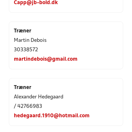
Capp@jb-bold.dk
Træner
Martin Debois
30338572
martindebois@gmail.com
Træner
Alexander Hedegaard
/ 42766983
hedegaard.1910@hotmail.com