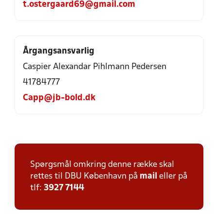
t.ostergaard69@gmail.com
Årgangsansvarlig
Caspier Alexandar Pihlmann Pedersen
41784777
Capp@jb-bold.dk
Spørgsmål omkring denne række skal
rettes til DBU København på
mail
eller på
tlf:
3927 7144