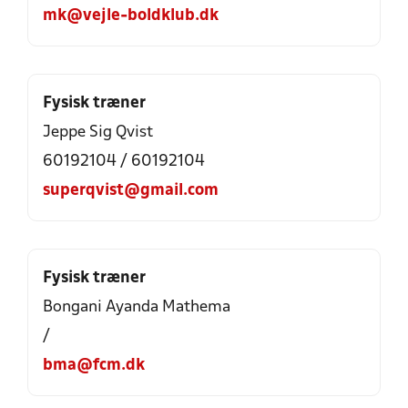
mk@vejle-boldklub.dk
Fysisk træner
Jeppe Sig Qvist
60192104 / 60192104
superqvist@gmail.com
Fysisk træner
Bongani Ayanda Mathema
/
bma@fcm.dk