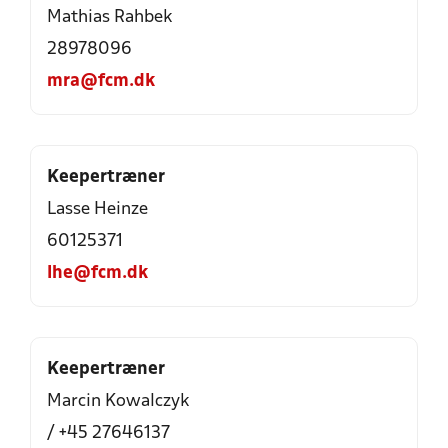
Mathias Rahbek
28978096
mra@fcm.dk
Keepertræner
Lasse Heinze
60125371
lhe@fcm.dk
Keepertræner
Marcin Kowalczyk
/ +45 27646137