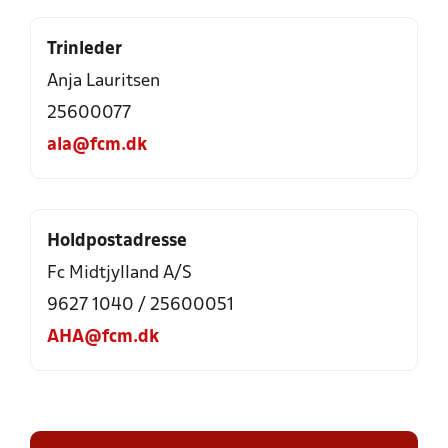
Trinleder
Anja Lauritsen
25600077
ala@fcm.dk
Holdpostadresse
Fc Midtjylland A/S
9627 1040 / 25600051
AHA@fcm.dk