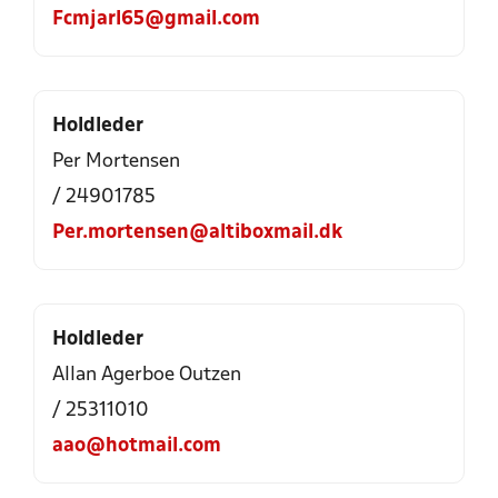
Fcmjarl65@gmail.com
Holdleder
Per Mortensen
/ 24901785
Per.mortensen@altiboxmail.dk
Holdleder
Allan Agerboe Outzen
/ 25311010
aao@hotmail.com