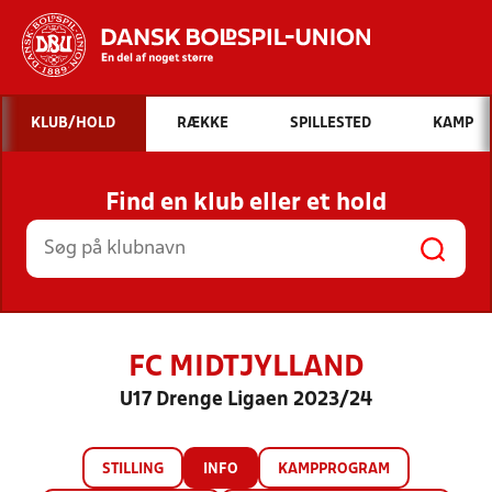
Hvad vil du søge efter?
KLUB/HOLD
RÆKKE
SPILLESTED
KAMP
INDHOLD OG NYHEDER
Find en klub eller et hold
STILLINGER, RESULTATER, KLUBBER OG
HOLD
FC MIDTJYLLAND
U17 Drenge Ligaen 2023/24
STILLING
INFO
KAMPPROGRAM