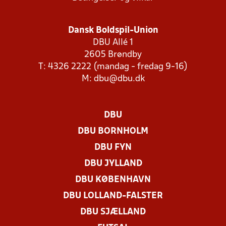
Dansk Boldspil-Union
DBU Allé 1
2605 Brøndby
T: 4326 2222 (mandag - fredag 9-16)
M:
dbu@dbu.dk
DBU
DBU BORNHOLM
DBU FYN
DBU JYLLAND
DBU KØBENHAVN
DBU LOLLAND-FALSTER
DBU SJÆLLAND