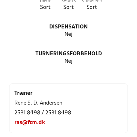
TRØJE
SHORTS
STRØMPER
Sort
Sort
Sort
DISPENSATION
Nej
TURNERINGSFORBEHOLD
Nej
Træner
Rene S. D. Andersen
2531 8498 / 2531 8498
ras@fcm.dk