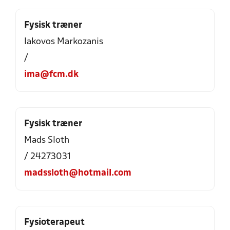
Fysisk træner
Iakovos Markozanis
/
ima@fcm.dk
Fysisk træner
Mads Sloth
/ 24273031
madssloth@hotmail.com
Fysioterapeut