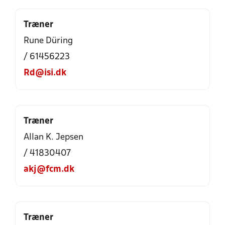
Træner
Rune Düring
/ 61456223
Rd@isi.dk
Træner
Allan K. Jepsen
/ 41830407
akj@fcm.dk
Træner