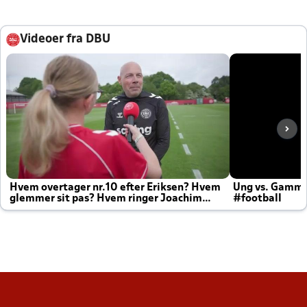
Videoer fra DBU
Hvem overtager nr.10 efter Eriksen? Hvem
Ung vs. Gamm
glemmer sit pas? Hvem ringer Joachim
#football
altid til efter kampe?