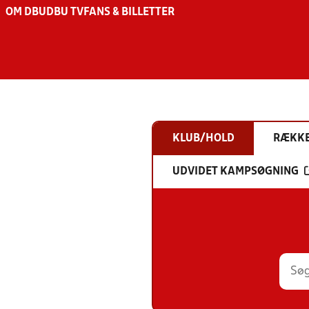
OM DBU
DBU TV
FANS & BILLETTER
KLUB/HOLD
RÆKK
UDVIDET KAMPSØGNING