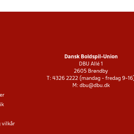
Dansk Boldspil-Union
DBU Allé 1
2605 Brøndby
T: 4326 2222 (mandag - fredag 9-16
M:
dbu@dbu.dk
ger
ik
 vilkår