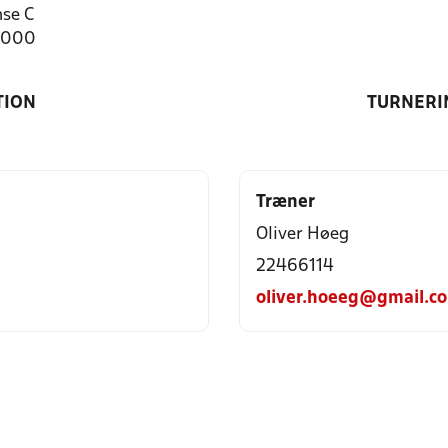
se C
4000
TION
TURNERI
Træner
Oliver Høeg
22466114
oliver.hoeeg@gmail.c