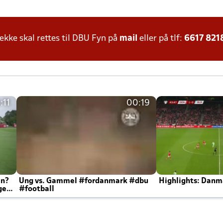
ke skal rettes til DBU Fyn på
mail
eller på tlf:
6617 821
:11
00:19
en?
Ung vs. Gammel #fordanmark #dbu
Highlights: Danma
ger
#football