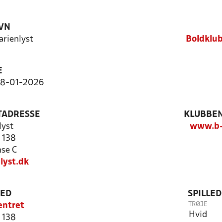
VN
rienlyst
Boldklub
E
, 18-01-2026
TADRESSE
KLUBBEN
lyst
www.b-
 138
se C
lyst.dk
TED
SPILLE
TRØJE
entret
Hvid
 138