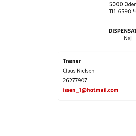
5000 Oden
Tlf: 6590 
DISPENSA
Nej
Træner
Claus Nielsen
26277907
issen_1@hotmail.com