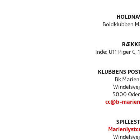
HOLDNA
Boldklubben Ma
RÆKK
Inde: U11 Piger C
KLUBBENS POS
Bk Marien
Windelsvej
5000 Oden
cc@b-marien
SPILLES
Marienlystc
Windelsvej