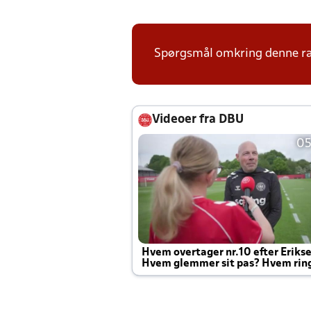
Spørgsmål omkring denne ræk
Videoer fra DBU
05
Hvem overtager nr.10 efter Eriks
Hvem glemmer sit pas? Hvem rin
Joachim altid til efter kampe?