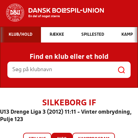
Hvad vil du søge efter?
KLUB/HOLD
RÆKKE
SPILLESTED
KAMP
INDHOLD OG NYHEDER
Find en klub eller et hold
STILLINGER, RESULTATER, KLUBBER OG
HOLD
SILKEBORG IF
U13 Drenge Liga 3 (2012) 11:11 - Vinter ombrydning,
Pulje 123