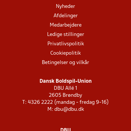
Nyheder
Afdelinger
Medarbejdere
Ledige stillinger
Privatlivspolitik
Cookiepolitik
Betingelser og vilkår
Dansk Boldspil-Union
DBU Allé 1
2605 Brøndby
T: 4326 2222 (mandag - fredag 9-16)
M:
dbu@dbu.dk
DBU