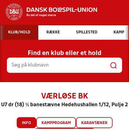
Hvad vil du søge efter?
KLUB/HOLD
RÆKKE
SPILLESTED
KAMP
INDHOLD OG NYHEDER
Find en klub eller et hold
STILLINGER, RESULTATER, KLUBBER OG
HOLD
VÆRLØSE BK
U7 dr (18) ½ banestævne Hedehushallen 1/12, Pulje 2
INFO
KAMPPROGRAM
KARANTÆNER