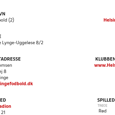
VN
old (2)
Helsi
E
e Lynge-Uggeløse 8/2
TADRESSE
KLUBBEN
homsen
www.Hels
j 8
inge
singefodbold.dk
TED
SPILLE
TRØJE
adion
Rød
 21