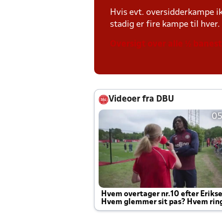
Hvis evt. oversidderkampe ik
stadig er fire kampe til hver.
Oversigt over alle ½ banes
Videoer fra DBU
05
Hvem overtager nr.10 efter Eriks
Hvem glemmer sit pas? Hvem rin
Joachim altid til efter kampe?