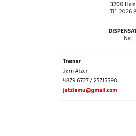
3200 Hels
Tlf: 2026 
DISPENSA
Nej
Træner
Jørn Atzen
4879 6727 / 25715590
jatzlemu@gmail.com