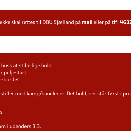
ke skal rettes til DBU Sjælland på
mail
eller på tlf:
463
husk at stille lige hold.
r puljestart.
erbordet.
 stiller med kamp/baneleder. Det hold, der står først i p
p
om i udendørs 3:3.