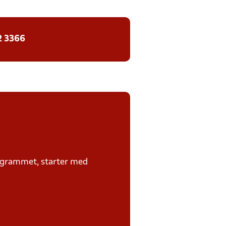
2 3366
rogrammet, starter med