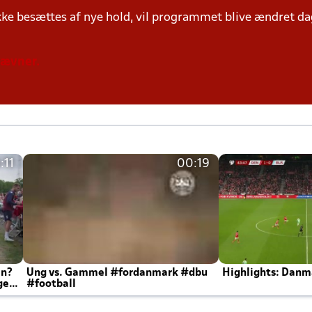
ke besættes af nye hold, vil programmet blive ændret dag
tævner.
:11
00:19
en?
Ung vs. Gammel #fordanmark #dbu
Highlights: Danma
ger
#football