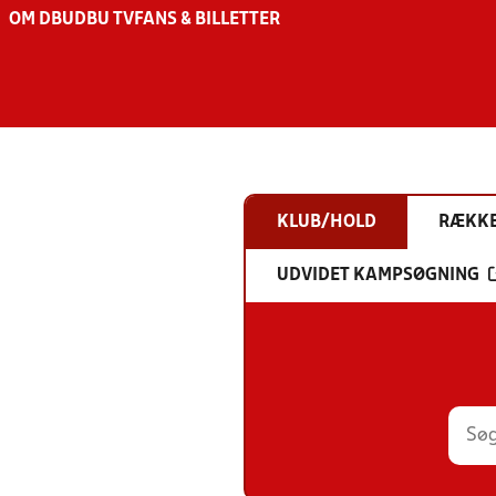
OM DBU
DBU TV
FANS & BILLETTER
KLUB/HOLD
RÆKK
UDVIDET KAMPSØGNING