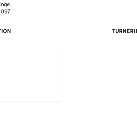
inge
8097
TION
TURNERI