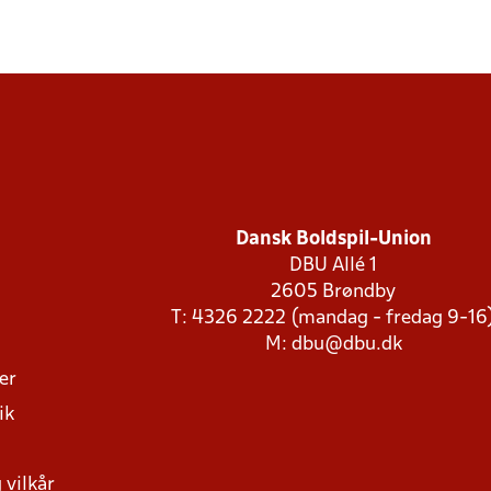
Dansk Boldspil-Union
DBU Allé 1
2605 Brøndby
T: 4326 2222 (mandag - fredag 9-16
M:
dbu@dbu.dk
ger
ik
 vilkår