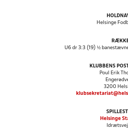
HOLDNA
Helsinge Fodb
RÆKK
U6 dr 3:3 (19) ½ banestævn
KLUBBENS POS
Poul Erik T
Engerødve
3200 Hels
klubsekretariat@hel
SPILLES
Helsinge St
Idrætsvej