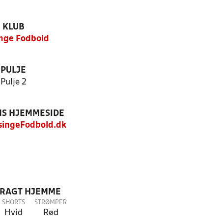
KLUB
nge Fodbold
PULJE
Pulje 2
S HJEMMESIDE
ingeFodbold.dk
DRAGT HJEMME
SHORTS
STRØMPER
Hvid
Rød