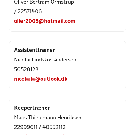
Oliver Bertram Ormstrup
/ 22571406
oller2003@hotmail.com
Assistenttræner
Nicolai Lindskov Andersen
50528128
nicolaila@outlook.dk
Keepertræner
Mads Thielemann Henriksen
22999611 / 40552112