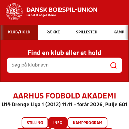
Hvad vil du søge efter?
KLUB/HOLD
RÆKKE
SPILLESTED
KAMP
INDHOLD OG NYHEDER
Find en klub eller et hold
STILLINGER, RESULTATER, KLUBBER OG
HOLD
AARHUS FODBOLD AKADEMI
U14 Drenge Liga 1 (2012) 11:11 - forår 2026, Pulje 601
STILLING
INFO
KAMPPROGRAM