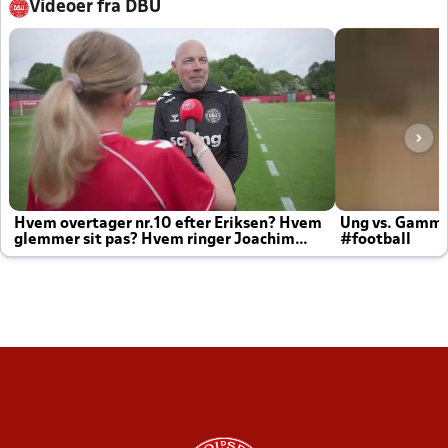
Videoer fra DBU
Hvem overtager nr.10 efter Eriksen? Hvem
Ung vs. Gamm
glemmer sit pas? Hvem ringer Joachim
#football
altid til efter kampe?