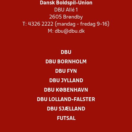
Dansk Boldspil-Union
DBU Allé 1
2605 Brøndby
T: 4326 2222 (mandag - fredag 9-16)
M:
dbu@dbu.dk
DBU
DBU BORNHOLM
DBU FYN
DBU JYLLAND
DBU KØBENHAVN
DBU LOLLAND-FALSTER
DBU SJÆLLAND
FUTSAL