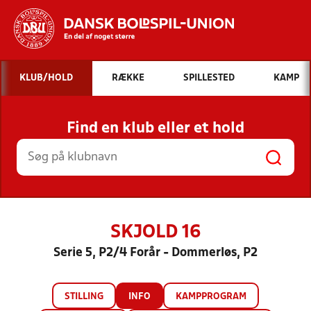
Hvad vil du søge efter?
KLUB/HOLD
RÆKKE
SPILLESTED
KAMP
INDHOLD OG NYHEDER
Find en klub eller et hold
STILLINGER, RESULTATER, KLUBBER OG
HOLD
SKJOLD 16
Serie 5, P2/4 Forår - Dommerløs, P2
STILLING
INFO
KAMPPROGRAM