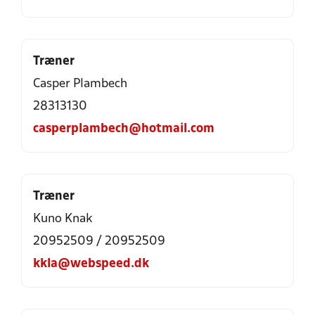
Træner
Casper Plambech
28313130
casperplambech@hotmail.com
Træner
Kuno Knak
20952509 / 20952509
kkla@webspeed.dk