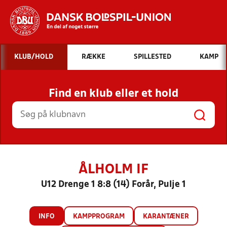
Hvad vil du søge efter?
KLUB/HOLD
RÆKKE
SPILLESTED
KAMP
INDHOLD OG NYHEDER
Find en klub eller et hold
STILLINGER, RESULTATER, KLUBBER OG
HOLD
ÅLHOLM IF
U12 Drenge 1 8:8 (14) Forår, Pulje 1
INFO
KAMPPROGRAM
KARANTÆNER