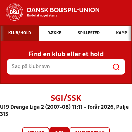
Hvad vil du søge efter?
KLUB/HOLD
RÆKKE
SPILLESTED
KAMP
INDHOLD OG NYHEDER
Find en klub eller et hold
STILLINGER, RESULTATER, KLUBBER OG
HOLD
SGI/SSK
U19 Drenge Liga 2 (2007-08) 11:11 - forår 2026, Pulje
315