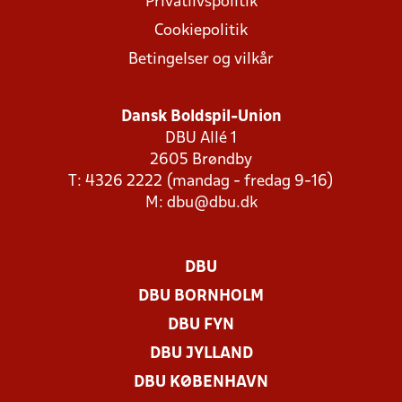
Privatlivspolitik
Cookiepolitik
Betingelser og vilkår
Dansk Boldspil-Union
DBU Allé 1
2605 Brøndby
T: 4326 2222 (mandag - fredag 9-16)
M:
dbu@dbu.dk
DBU
DBU BORNHOLM
DBU FYN
DBU JYLLAND
DBU KØBENHAVN