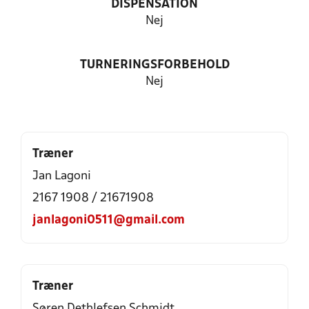
DISPENSATION
Nej
TURNERINGSFORBEHOLD
Nej
Træner
Jan Lagoni
2167 1908 / 21671908
janlagoni0511@gmail.com
Træner
Søren Dethlefsen Schmidt