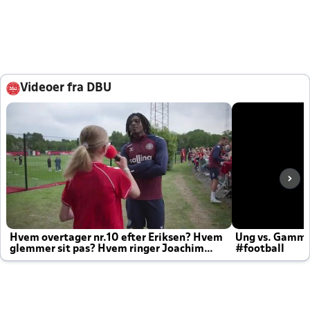
Videoer fra DBU
Hvem overtager nr.10 efter Eriksen? Hvem
Ung vs. Gamm
glemmer sit pas? Hvem ringer Joachim
#football
altid til efter kampe?