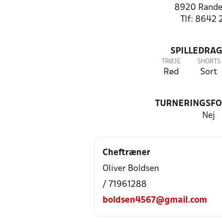
8920 Rande
Tlf: 8642 
SPILLEDRAG
TRØJE
SHORTS
Rød
Sort
TURNERINGSF
Nej
Cheftræner
Oliver Boldsen
/ 71961288
boldsen4567@gmail.com