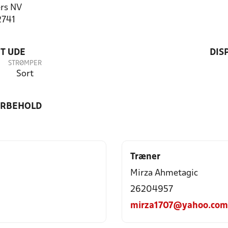
rs NV
2741
T UDE
DIS
STRØMPER
Sort
ORBEHOLD
Træner
Mirza Ahmetagic
26204957
mirza1707@yahoo.com