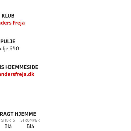
KLUB
ders Freja
PULJE
ulje 640
S HJEMMESIDE
ndersfreja.dk
DRAGT HJEMME
SHORTS
STRØMPER
Blå
Blå