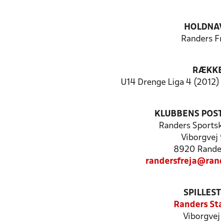
HOLDNA
Randers F
RÆKK
U14 Drenge Liga 4 (2012) 
KLUBBENS POS
Randers Sportsk
Viborgvej
8920 Rande
randersfreja@rand
SPILLES
Randers St
Viborgvej