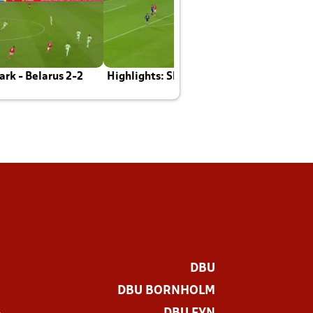
rk - Belarus 2-2
Highlights: Skotland - Danmark 4-2
J
E
DBU
DBU BORNHOLM