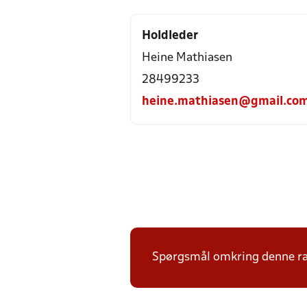
Holdleder
Heine Mathiasen
28499233
heine.mathiasen@gmail.co
Spørgsmål omkring denne ræk