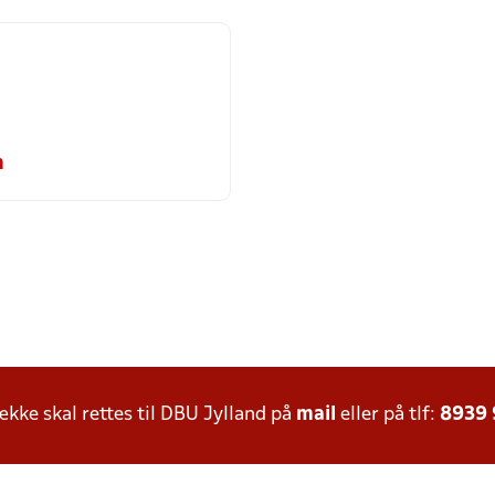
m
ke skal rettes til DBU Jylland på
mail
eller på tlf:
8939