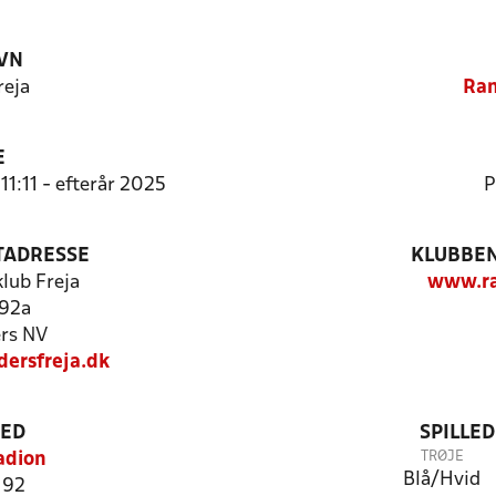
VN
reja
Ran
E
11:11 - efterår 2025
P
TADRESSE
KLUBBEN
lub Freja
www.ra
 92a
rs NV
ersfreja.dk
TED
SPILLE
TRØJE
adion
Blå/Hvid
 92