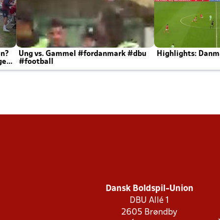
en?
Ung vs. Gammel #fordanmark #dbu
Highlights: Danma
ger
#football
Dansk Boldspil-Union
DBU Allé 1
2605 Brøndby