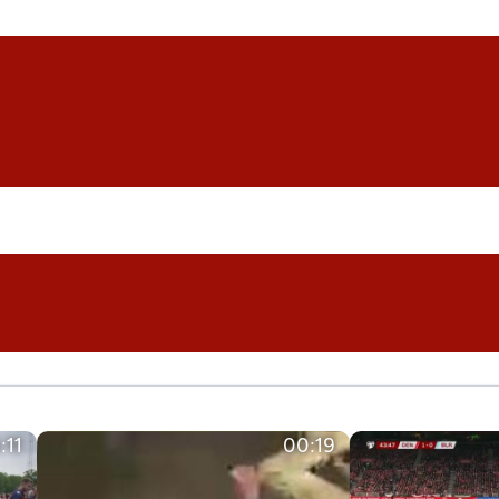
:11
00:19