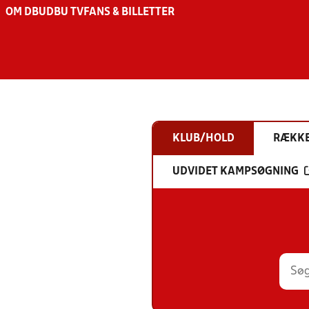
OM DBU
DBU TV
FANS & BILLETTER
KLUB/HOLD
RÆKK
UDVIDET KAMPSØGNING