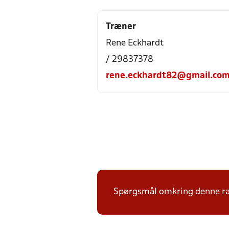
Træner
Rene Eckhardt
/ 29837378
rene.eckhardt82@gmail.co
Spørgsmål omkring denne ræk