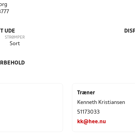
org
3777
T UDE
DIS
STRØMPER
Sort
ORBEHOLD
Træner
Kenneth Kristiansen
51173033
kk@hee.nu