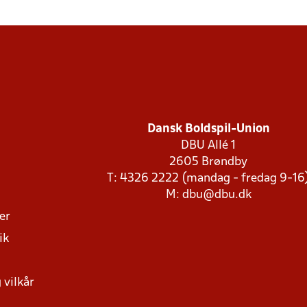
Dansk Boldspil-Union
DBU Allé 1
2605 Brøndby
T: 4326 2222 (mandag - fredag 9-16
M:
dbu@dbu.dk
ger
ik
 vilkår