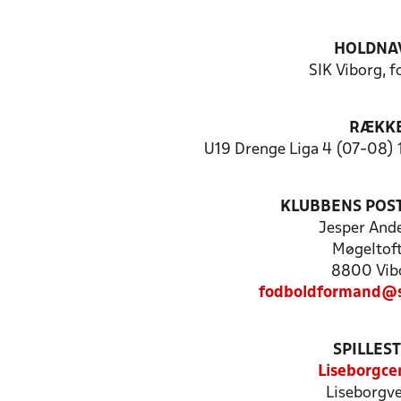
HOLDNA
SIK Viborg, 
RÆKK
U19 Drenge Liga 4 (07-08) 1
KLUBBENS POS
Jesper And
Møgeltoft
8800 Vib
fodboldformand@s
SPILLES
Liseborgce
Liseborgve