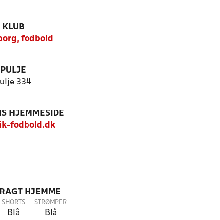
KLUB
borg, fodbold
PULJE
ulje 334
S HJEMMESIDE
k-fodbold.dk
DRAGT HJEMME
SHORTS
STRØMPER
Blå
Blå