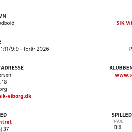
VN
fodbold
SIK Vi
E
1:11/9:9 - forår 2026
P
TADRESSE
KLUBBEN
ersen
www.si
 18
org
ik-viborg.dk
TED
SPILLE
TRØJE
ntret
Blå
j 37