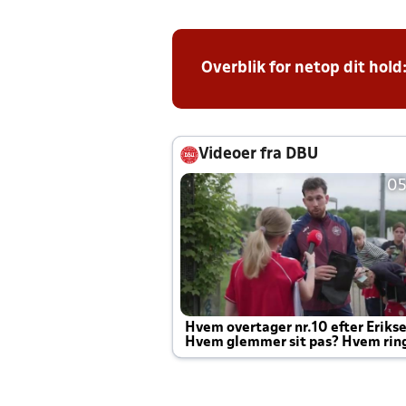
Overblik for netop dit hold
Videoer fra DBU
05
Hvem overtager nr.10 efter Eriks
Hvem glemmer sit pas? Hvem rin
Joachim altid til efter kampe?