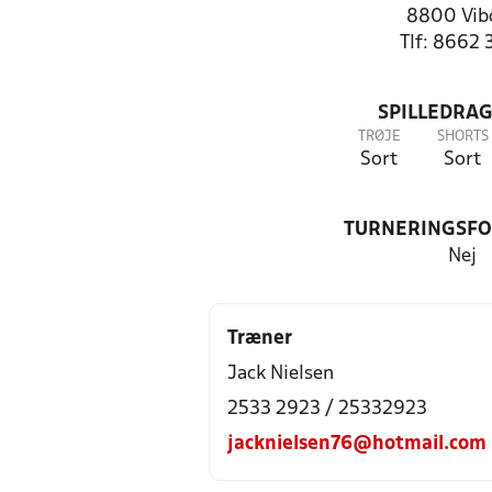
8800 Vib
Tlf: 8662 
SPILLEDRAG
TRØJE
SHORTS
Sort
Sort
TURNERINGSF
Nej
Træner
Jack Nielsen
2533 2923 / 25332923
jacknielsen76@hotmail.com