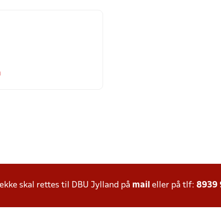
m
ke skal rettes til DBU Jylland på
mail
eller på tlf:
8939