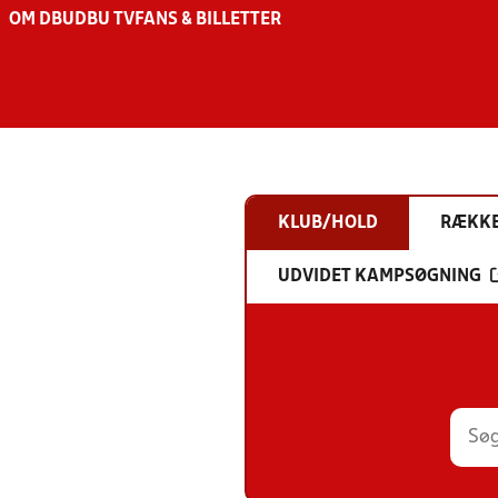
OM DBU
DBU TV
FANS & BILLETTER
KLUB/HOLD
RÆKK
UDVIDET KAMPSØGNING