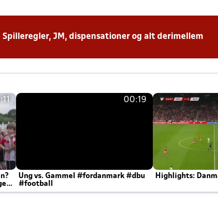
: Spilleregler, JM, dispensationer og alt derimellem
:11
00:19
en?
Ung vs. Gammel #fordanmark #dbu
Highlights: Danma
ger
#football