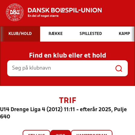
Hvad vil du søge efter?
KLUB/HOLD
RÆKKE
SPILLESTED
KAMP
INDHOLD OG NYHEDER
Find en klub eller et hold
STILLINGER, RESULTATER, KLUBBER OG
HOLD
TRIF
U14 Drenge Liga 4 (2012) 11:11 - efterår 2025, Pulje
640