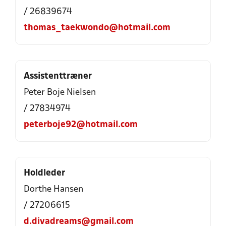
/ 26839674
thomas_taekwondo@hotmail.com
Assistenttræner
Peter Boje Nielsen
/ 27834974
peterboje92@hotmail.com
Holdleder
Dorthe Hansen
/ 27206615
d.divadreams@gmail.com