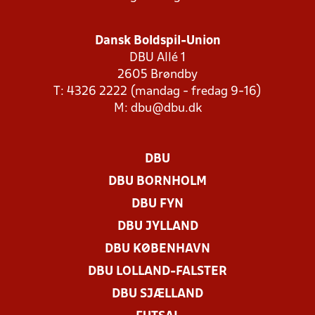
Dansk Boldspil-Union
DBU Allé 1
2605 Brøndby
T: 4326 2222 (mandag - fredag 9-16)
M:
dbu@dbu.dk
DBU
DBU BORNHOLM
DBU FYN
DBU JYLLAND
DBU KØBENHAVN
DBU LOLLAND-FALSTER
DBU SJÆLLAND