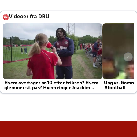
Videoer fra DBU
Hvem overtager nr.10 efter Eriksen? Hvem
Ung vs. Gamm
glemmer sit pas? Hvem ringer Joachim
#football
altid til efter kampe?