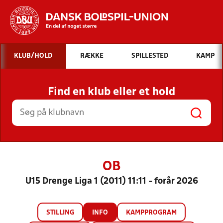
Hvad vil du søge efter?
KLUB/HOLD
RÆKKE
SPILLESTED
KAMP
INDHOLD OG NYHEDER
Find en klub eller et hold
STILLINGER, RESULTATER, KLUBBER OG
HOLD
OB
U15 Drenge Liga 1 (2011) 11:11 - forår 2026
STILLING
INFO
KAMPPROGRAM