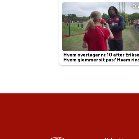
05
Hvem overtager nr.10 efter Eriks
Hvem glemmer sit pas? Hvem rin
Joachim altid til efter kampe?