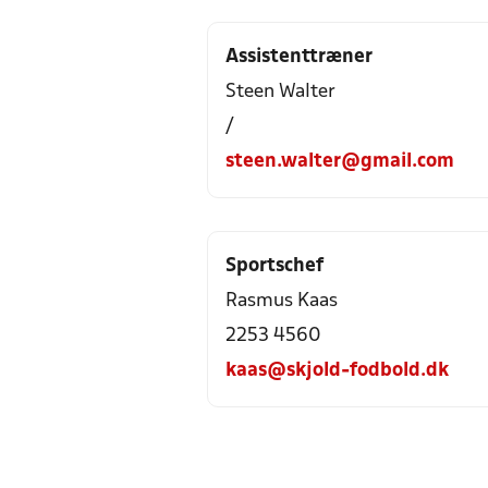
Assistenttræner
Steen Walter
/
steen.walter@gmail.com
Sportschef
Rasmus Kaas
2253 4560
kaas@skjold-fodbold.dk