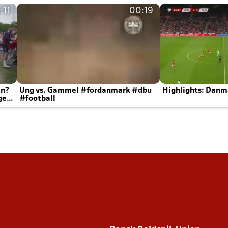
:11
00:19
en?
Ung vs. Gammel #fordanmark #dbu
Highlights: Danma
ger
#football