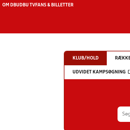
OM DBU
DBU TV
FANS & BILLETTER
KLUB/HOLD
RÆKK
UDVIDET KAMPSØGNING