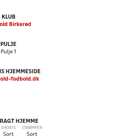
KLUB
jold Birkerød
PULJE
Pulje 1
S HJEMMESIDE
old-fodbold.dk
DRAGT HJEMME
SHORTS
STRØMPER
Sort
Sort