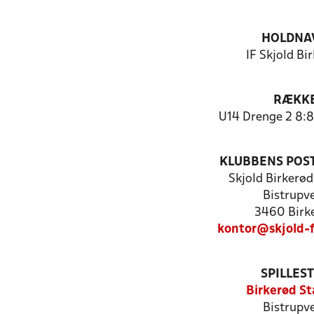
HOLDNA
IF Skjold Bi
RÆKK
U14 Drenge 2 8:8
KLUBBENS POS
Skjold Birkerø
Bistrupve
3460 Birk
kontor@skjold-
SPILLES
Birkerød St
Bistrupve