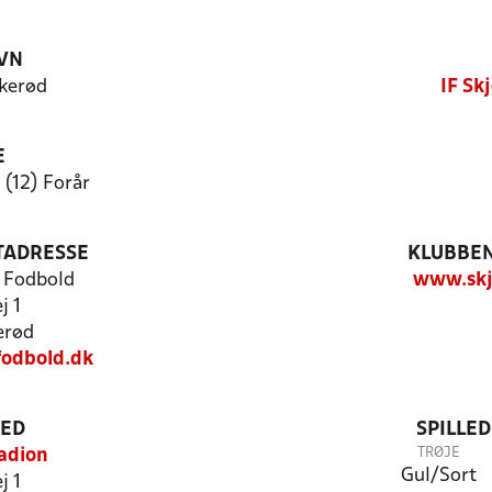
VN
rkerød
IF Sk
E
 (12) Forår
TADRESSE
KLUBBEN
d Fodbold
www.skj
j 1
erød
fodbold.dk
TED
SPILLE
TRØJE
adion
Gul/Sort
j 1