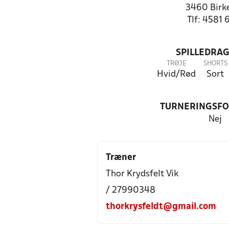
3460 Birk
Tlf: 4581 
SPILLEDRAG
TRØJE
SHORTS
Hvid/Rød
Sort
TURNERINGSF
Nej
Træner
Thor Krydsfelt Vik
/ 27990348
thorkrysfeldt@gmail.com