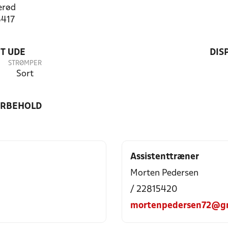
erød
6417
T UDE
DIS
STRØMPER
Sort
ORBEHOLD
Assistenttræner
Morten Pedersen
/ 22815420
mortenpedersen72@g