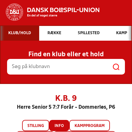
Hvad vil du søge efter?
KLUB/HOLD
RÆKKE
SPILLESTED
KAMP
INDHOLD OG NYHEDER
Find en klub eller et hold
STILLINGER, RESULTATER, KLUBBER OG
HOLD
K.B. 9
Herre Senior 5 7:7 Forår - Dommerløs, P6
STILLING
INFO
KAMPPROGRAM