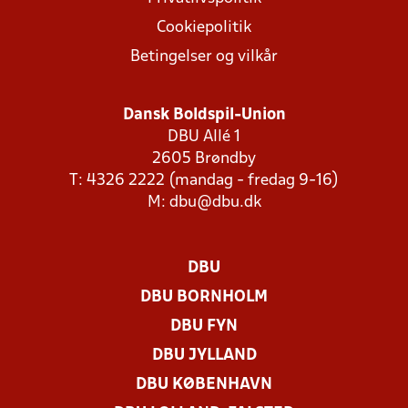
Cookiepolitik
Betingelser og vilkår
Dansk Boldspil-Union
DBU Allé 1
2605 Brøndby
T: 4326 2222 (mandag - fredag 9-16)
M:
dbu@dbu.dk
DBU
DBU BORNHOLM
DBU FYN
DBU JYLLAND
DBU KØBENHAVN