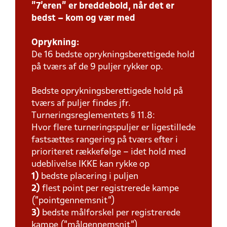
"7'eren" er breddebold, når det er
bedst – kom og vær med
Oprykning:
De 16 bedste oprykningsberettigede hold
på tværs af de 9 puljer rykker op.
Bedste oprykningsberettigede hold på
tværs af puljer findes jfr.
Turneringsreglementets § 11.8:
Hvor flere turneringspuljer er ligestillede
fastsættes rangering på tværs efter i
prioriteret rækkefølge – idet hold med
udeblivelse IKKE kan rykke op
1)
bedste placering i puljen
2)
flest point per registrerede kampe
(”pointgennemsnit”)
3)
bedste målforskel per registrerede
kampe (”målgennemsnit”)