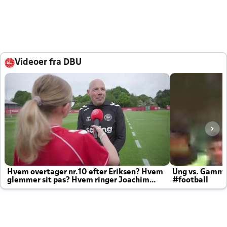
Videoer fra DBU
Hvem overtager nr.10 efter Eriksen? Hvem
Ung vs. Gamm
glemmer sit pas? Hvem ringer Joachim
#football
altid til efter kampe?