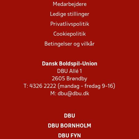
Medarbejdere
Ledige stillinger
Privatlivspolitik
Cookiepolitik
Betingelser og vilkår
Dansk Boldspil-Union
DBU Allé 1
2605 Brøndby
T: 4326 2222 (mandag - fredag 9-16)
M:
dbu@dbu.dk
DBU
DBU BORNHOLM
DBU FYN