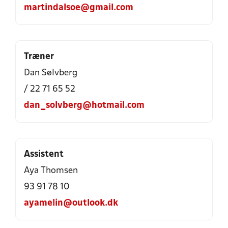
martindalsoe@gmail.com
Træner
Dan Sølvberg
/ 22 71 65 52
dan_solvberg@hotmail.com
Assistent
Aya Thomsen
93 91 78 10
ayamelin@outlook.dk