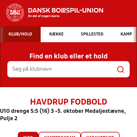
Hvad vil du søge efter?
KLUB/HOLD
RÆKKE
SPILLESTED
KAMP
INDHOLD OG NYHEDER
Find en klub eller et hold
STILLINGER, RESULTATER, KLUBBER OG
HOLD
HAVDRUP FODBOLD
U10 drenge 5:5 (16) 3 -5. oktober Medaljestævne,
Pulje 2