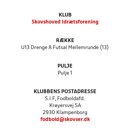
KLUB
Skovshoved Idrætsforening
RÆKKE
U13 Drenge A Futsal Mellemrunde (13)
PULJE
Pulje 1
KLUBBENS POSTADRESSE
S.I.F, Fodboldafd.
Krøyersvej 5A
2930 Klampenborg
fodbold@skovser.dk