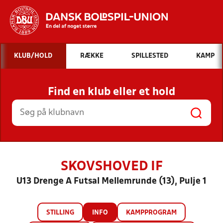
Hvad vil du søge efter?
KLUB/HOLD
RÆKKE
SPILLESTED
KAMP
INDHOLD OG NYHEDER
Find en klub eller et hold
STILLINGER, RESULTATER, KLUBBER OG
HOLD
SKOVSHOVED IF
U13 Drenge A Futsal Mellemrunde (13), Pulje 1
STILLING
INFO
KAMPPROGRAM