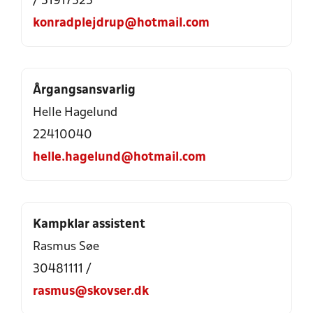
/ 51917525
konradplejdrup@hotmail.com
Årgangsansvarlig
Helle Hagelund
22410040
helle.hagelund@hotmail.com
Kampklar assistent
Rasmus Søe
30481111 /
rasmus@skovser.dk