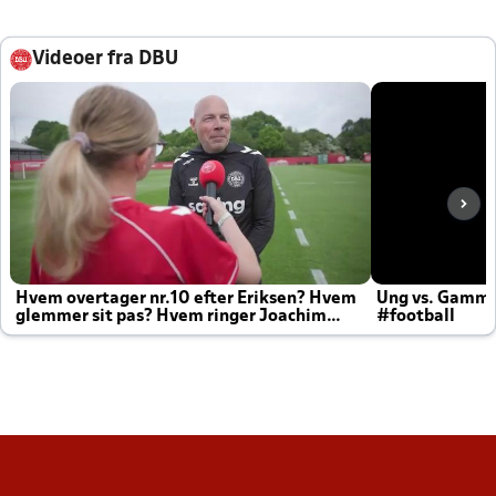
Videoer fra DBU
Hvem overtager nr.10 efter Eriksen? Hvem
Ung vs. Gamm
glemmer sit pas? Hvem ringer Joachim
#football
altid til efter kampe?