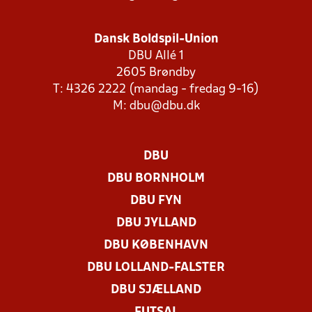
Dansk Boldspil-Union
DBU Allé 1
2605 Brøndby
T: 4326 2222 (mandag - fredag 9-16)
M:
dbu@dbu.dk
DBU
DBU BORNHOLM
DBU FYN
DBU JYLLAND
DBU KØBENHAVN
DBU LOLLAND-FALSTER
DBU SJÆLLAND