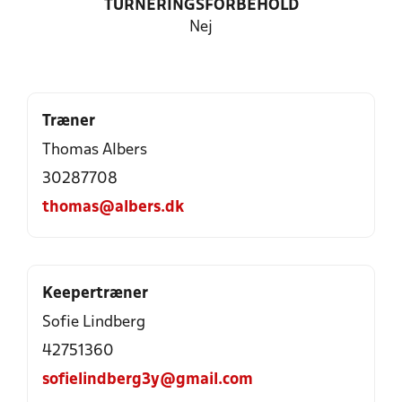
TURNERINGSFORBEHOLD
Nej
Træner
Thomas Albers
30287708
thomas@albers.dk
Keepertræner
Sofie Lindberg
42751360
sofielindberg3y@gmail.com