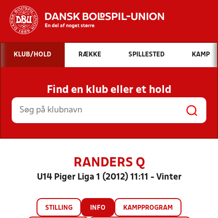
Hvad vil du søge efter?
KLUB/HOLD
RÆKKE
SPILLESTED
KAMP
INDHOLD OG NYHEDER
Find en klub eller et hold
STILLINGER, RESULTATER, KLUBBER OG
HOLD
RANDERS Q
U14 Piger Liga 1 (2012) 11:11 - Vinter
STILLING
INFO
KAMPPROGRAM