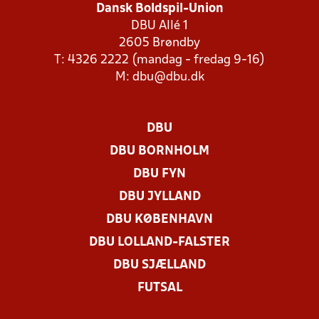
Dansk Boldspil-Union
DBU Allé 1
2605 Brøndby
T: 4326 2222 (mandag - fredag 9-16)
M:
dbu@dbu.dk
DBU
DBU BORNHOLM
DBU FYN
DBU JYLLAND
DBU KØBENHAVN
DBU LOLLAND-FALSTER
DBU SJÆLLAND
FUTSAL