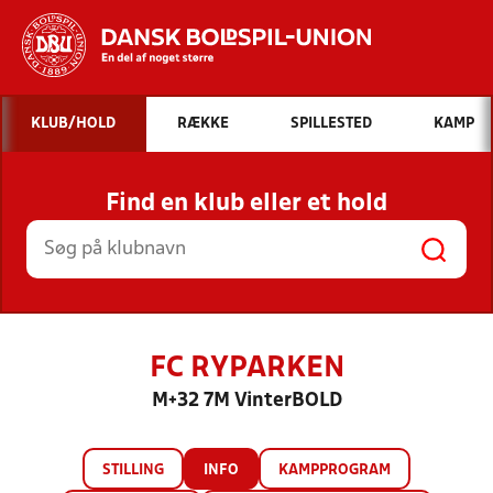
Hvad vil du søge efter?
KLUB/HOLD
RÆKKE
SPILLESTED
KAMP
INDHOLD OG NYHEDER
Find en klub eller et hold
STILLINGER, RESULTATER, KLUBBER OG
HOLD
FC RYPARKEN
M+32 7M VinterBOLD
STILLING
INFO
KAMPPROGRAM