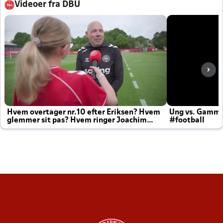
Videoer fra DBU
Hvem overtager nr.10 efter Eriksen? Hvem
Ung vs. Gamm
glemmer sit pas? Hvem ringer Joachim
#football
altid til efter kampe?