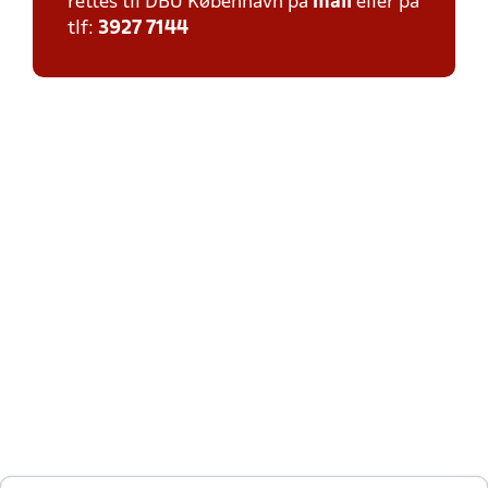
rettes til DBU København på
mail
eller på
tlf:
3927 7144