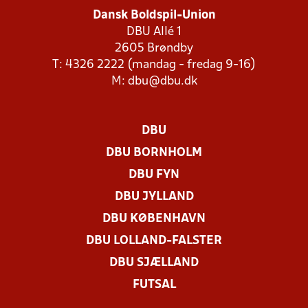
Dansk Boldspil-Union
DBU Allé 1
2605 Brøndby
T: 4326 2222 (mandag - fredag 9-16)
M:
dbu@dbu.dk
DBU
DBU BORNHOLM
DBU FYN
DBU JYLLAND
DBU KØBENHAVN
DBU LOLLAND-FALSTER
DBU SJÆLLAND
FUTSAL