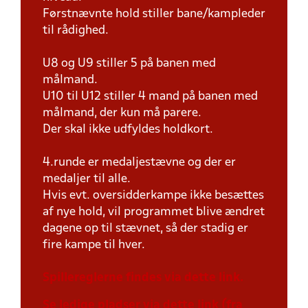
Førstnævnte hold stiller bane/kampleder
til rådighed.
U8 og U9 stiller 5 på banen med
målmand.
U10 til U12 stiller 4 mand på banen med
målmand, der kun må parere.
Der skal ikke udfyldes holdkort.
4.runde er medaljestævne og der er
medaljer til alle.
Hvis evt. oversidderkampe ikke besættes
af nye hold, vil programmet blive ændret
dagene op til stævnet, så der stadig er
fire kampe til hver.
Spillereglerne findes via dette link.
Se ledige pladser via dette link (fra