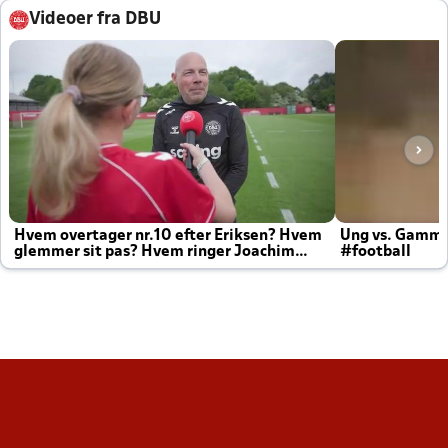
Videoer fra DBU
Hvem overtager nr.10 efter Eriksen? Hvem
Ung vs. Gamm
glemmer sit pas? Hvem ringer Joachim
#football
altid til efter kampe?