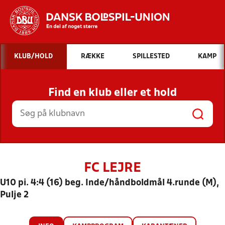
Hvad vil du søge efter?
KLUB/HOLD
RÆKKE
SPILLESTED
KAMP
INDHOLD OG NYHEDER
Find en klub eller et hold
STILLINGER, RESULTATER, KLUBBER OG
HOLD
FC LEJRE
U10 pi. 4:4 (16) beg. Inde/håndboldmål 4.runde (M),
Pulje 2