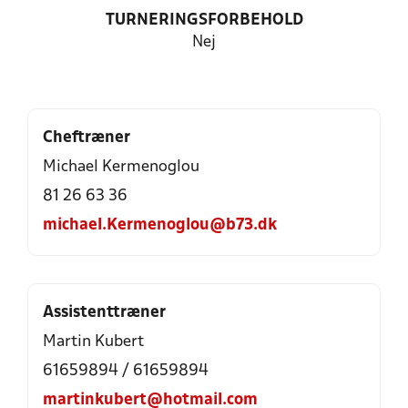
TURNERINGSFORBEHOLD
Nej
Cheftræner
Michael Kermenoglou
81 26 63 36
michael.Kermenoglou@b73.dk
Assistenttræner
Martin Kubert
61659894 / 61659894
martinkubert@hotmail.com