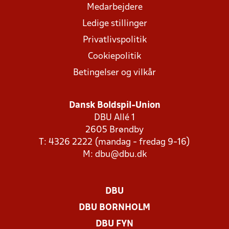
Medarbejdere
Ledige stillinger
Privatlivspolitik
Cookiepolitik
Betingelser og vilkår
Dansk Boldspil-Union
DBU Allé 1
2605 Brøndby
T: 4326 2222 (mandag - fredag 9-16)
M:
dbu@dbu.dk
DBU
DBU BORNHOLM
DBU FYN