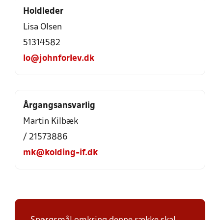
Holdleder
Lisa Olsen
51314582
lo@johnforlev.dk
Årgangsansvarlig
Martin Kilbæk
/ 21573886
mk@kolding-if.dk