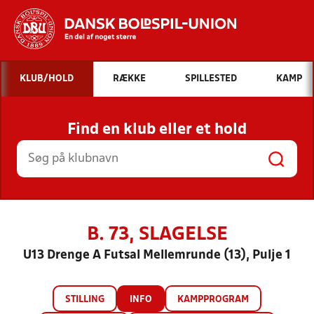
Hvad vil du søge efter?
KLUB/HOLD
RÆKKE
SPILLESTED
KAMP
INDHOLD OG NYHEDER
Find en klub eller et hold
STILLINGER, RESULTATER, KLUBBER OG
HOLD
B. 73, SLAGELSE
U13 Drenge A Futsal Mellemrunde (13), Pulje 1
STILLING
INFO
KAMPPROGRAM