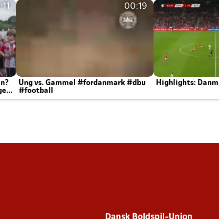
:11
00:19
en?
Ung vs. Gammel #fordanmark #dbu
Highlights: Danma
ger
#football
Dansk Boldspil-Union