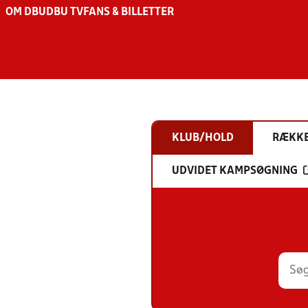
OM DBU
DBU TV
FANS & BILLETTER
KLUB/HOLD
RÆKK
UDVIDET KAMPSØGNING