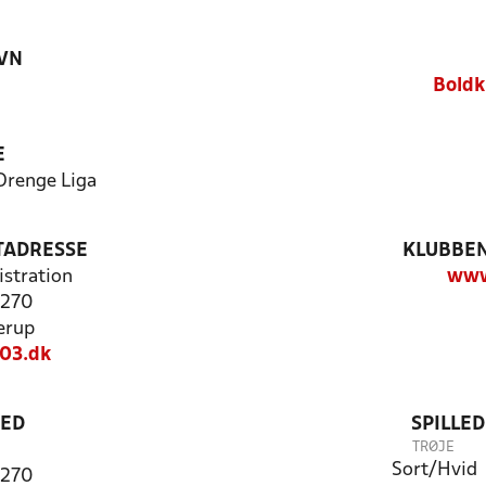
VN
3
Boldk
E
Drenge Liga
TADRESSE
KLUBBEN
stration
www
 270
erup
03.dk
TED
SPILLE
TRØJE
Sort/Hvid
 270