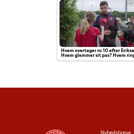
05
Hvem overtager nr.10 efter Eriks
Hvem glemmer sit pas? Hvem rin
Joachim altid til efter kampe?
Nyhedsbreve