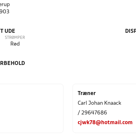
erup
1903
T UDE
DIS
STRØMPER
Rød
ORBEHOLD
Træner
Carl Johan Knaack
/ 29647686
cjwk78@hotmail.com