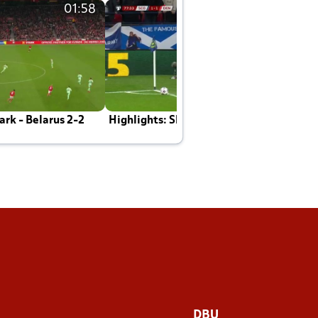
01:58
01:58
rk - Belarus 2-2
Highlights: Skotland - Danmark 4-2
J
E
DBU