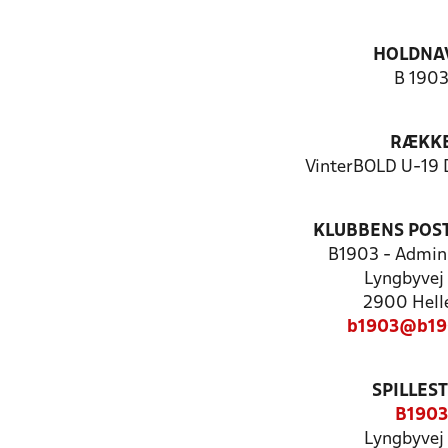
HOLDNA
B 190
RÆKK
VinterBOLD U-19 
KLUBBENS POS
B1903 - Admini
Lyngbyvej
2900 Hell
b1903@b19
SPILLES
B1903
Lyngbyvej