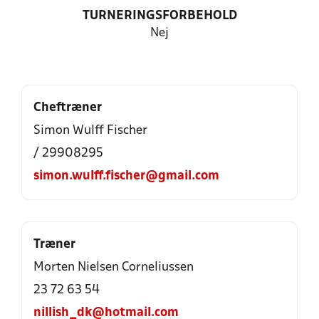
TURNERINGSFORBEHOLD
Nej
Cheftræner
Simon Wulff Fischer
/ 29908295
simon.wulff.fischer@gmail.com
Træner
Morten Nielsen Corneliussen
23 72 63 54
nillish_dk@hotmail.com