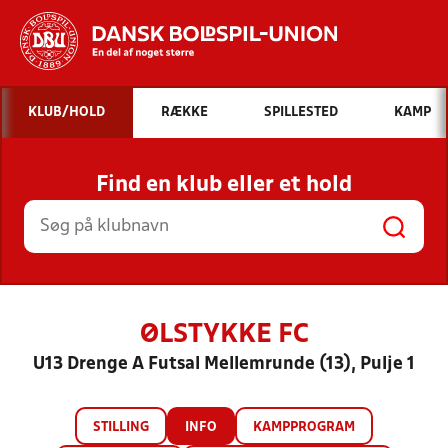
Hvad vil du søge efter?
KLUB/HOLD
RÆKKE
SPILLESTED
KAMP
INDHOLD OG NYHEDER
Find en klub eller et hold
STILLINGER, RESULTATER, KLUBBER OG
HOLD
ØLSTYKKE FC
U13 Drenge A Futsal Mellemrunde (13), Pulje 1
STILLING
INFO
KAMPPROGRAM