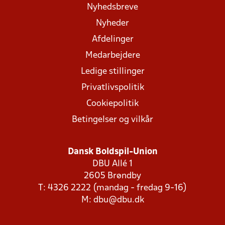
Nyhedsbreve
Nyheder
Afdelinger
Medarbejdere
Ledige stillinger
Privatlivspolitik
Cookiepolitik
Betingelser og vilkår
Dansk Boldspil-Union
DBU Allé 1
2605 Brøndby
T: 4326 2222 (mandag - fredag 9-16)
M:
dbu@dbu.dk