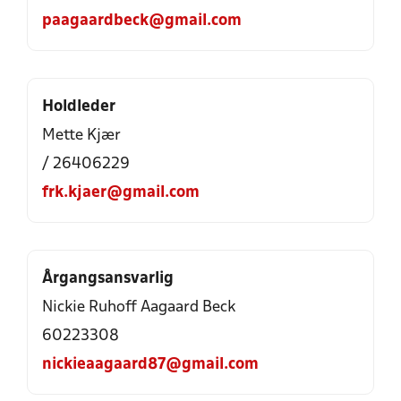
paagaardbeck@gmail.com
Holdleder
Mette Kjær
/ 26406229
frk.kjaer@gmail.com
Årgangsansvarlig
Nickie Ruhoff Aagaard Beck
60223308
nickieaagaard87@gmail.com