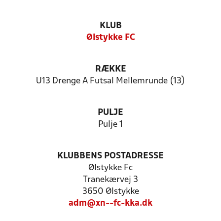
KLUB
Ølstykke FC
RÆKKE
U13 Drenge A Futsal Mellemrunde (13)
PULJE
Pulje 1
KLUBBENS POSTADRESSE
Ølstykke Fc
Tranekærvej 3
3650 Ølstykke
adm@xn--fc-kka.dk