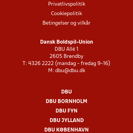
Privatlivspolitik
Cookiepolitik
Betingelser og vilkår
Dansk Boldspil-Union
DBU Allé 1
2605 Brøndby
T: 4326 2222 (mandag - fredag 9-16)
M:
dbu@dbu.dk
DBU
DBU BORNHOLM
DBU FYN
DBU JYLLAND
DBU KØBENHAVN