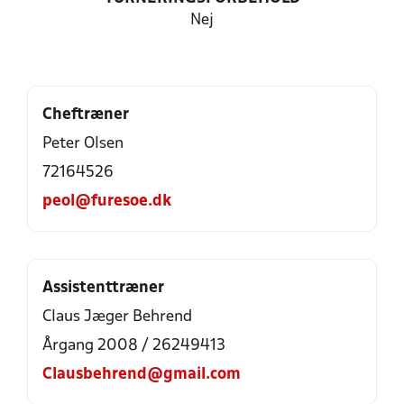
Nej
Cheftræner
Peter Olsen
72164526
peol@furesoe.dk
Assistenttræner
Claus Jæger Behrend
Årgang 2008 / 26249413
Clausbehrend@gmail.com