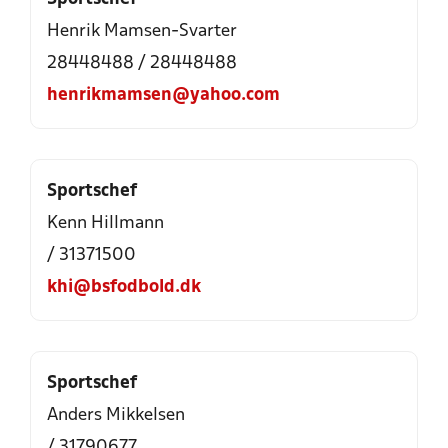
Henrik Mamsen-Svarter
28448488 / 28448488
henrikmamsen@yahoo.com
Sportschef
Kenn Hillmann
/ 31371500
khi@bsfodbold.dk
Sportschef
Anders Mikkelsen
/ 31790677