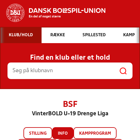
Hvad vil du søge efter?
KLUB/HOLD
RÆKKE
SPILLESTED
KAMP
INDHOLD OG NYHEDER
Find en klub eller et hold
STILLINGER, RESULTATER, KLUBBER OG
HOLD
BSF
VinterBOLD U-19 Drenge Liga
STILLING
INFO
KAMPPROGRAM