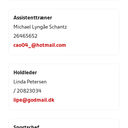
Assistenttræner
Michael Lyngåe Schantz
26465652
cao04_@hotmail.com
Holdleder
Linda Petersen
/ 20823034
lipe@godmail.dk
Sportschef