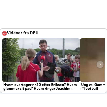
Videoer fra DBU
Hvem overtager nr.10 efter Eriksen? Hvem
Ung vs. Gamm
glemmer sit pas? Hvem ringer Joachim
#football
altid til efter kampe?