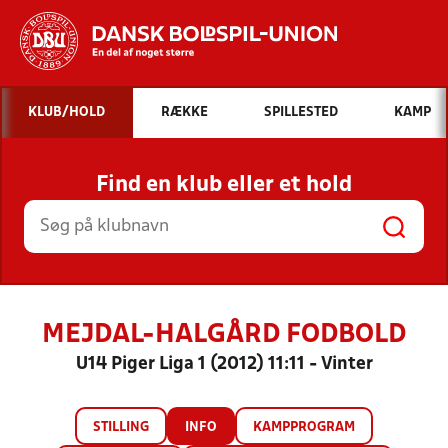
Hvad vil du søge efter?
KLUB/HOLD
RÆKKE
SPILLESTED
KAMP
INDHOLD OG NYHEDER
Find en klub eller et hold
STILLINGER, RESULTATER, KLUBBER OG
HOLD
MEJDAL-HALGÅRD FODBOLD
U14 Piger Liga 1 (2012) 11:11 - Vinter
STILLING
INFO
KAMPPROGRAM