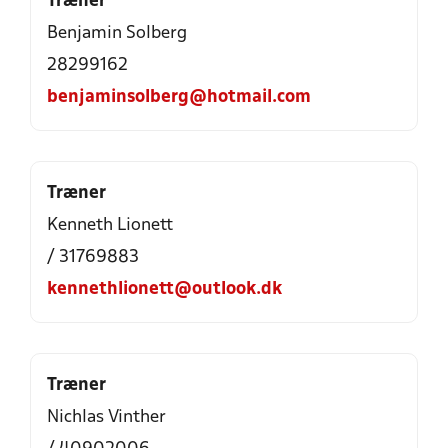
Træner
Benjamin Solberg
28299162
benjaminsolberg@hotmail.com
Træner
Kenneth Lionett
/ 31769883
kennethlionett@outlook.dk
Træner
Nichlas Vinther