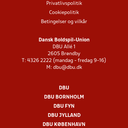
Privatlivspolitik
Cookiepolitik
Betingelser og vilkår
Dansk Boldspil-Union
DBU Allé 1
2605 Brøndby
T: 4326 2222 (mandag - fredag 9-16)
M:
dbu@dbu.dk
DBU
DBU BORNHOLM
DBU FYN
DBU JYLLAND
DBU KØBENHAVN