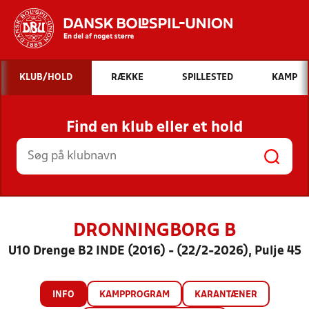
Hvad vil du søge efter?
KLUB/HOLD
RÆKKE
SPILLESTED
KAMP
INDHOLD OG NYHEDER
Find en klub eller et hold
STILLINGER, RESULTATER, KLUBBER OG
HOLD
DRONNINGBORG B
U10 Drenge B2 INDE (2016) - (22/2-2026), Pulje 45
INFO
KAMPPROGRAM
KARANTÆNER