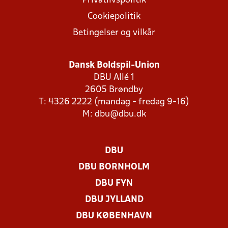
Privatlivspolitik
Cookiepolitik
Betingelser og vilkår
Dansk Boldspil-Union
DBU Allé 1
2605 Brøndby
T: 4326 2222 (mandag - fredag 9-16)
M:
dbu@dbu.dk
DBU
DBU BORNHOLM
DBU FYN
DBU JYLLAND
DBU KØBENHAVN