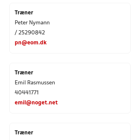
Træner
Peter Nymann
/ 25290842
pn@eom.dk
Træner
Emil Rasmussen
40441771
emil@noget.net
Træner