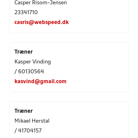
Casper Risom-Jensen
23341710
casris@webspeed.dk
Træner
Kasper Vinding
/ 60130564
kasvind@gmail.com
Træner
Mikael Herstal
/ 41704157