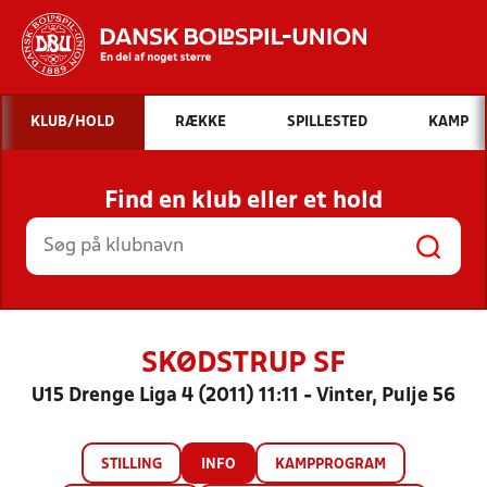
Hvad vil du søge efter?
KLUB/HOLD
RÆKKE
SPILLESTED
KAMP
INDHOLD OG NYHEDER
Find en klub eller et hold
STILLINGER, RESULTATER, KLUBBER OG
HOLD
SKØDSTRUP SF
U15 Drenge Liga 4 (2011) 11:11 - Vinter, Pulje 56
STILLING
INFO
KAMPPROGRAM