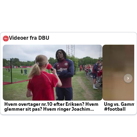
Videoer fra DBU
Hvem overtager nr.10 efter Eriksen? Hvem
Ung vs. Gamm
glemmer sit pas? Hvem ringer Joachim
#football
altid til efter kampe?