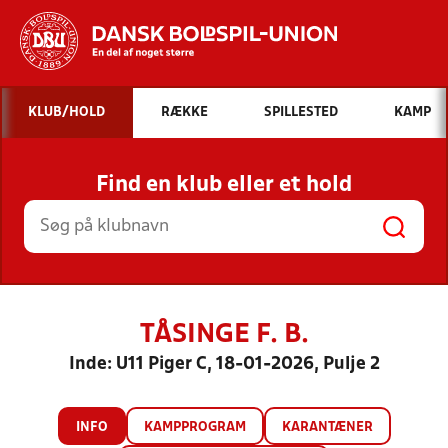
Hvad vil du søge efter?
KLUB/HOLD
RÆKKE
SPILLESTED
KAMP
INDHOLD OG NYHEDER
Find en klub eller et hold
STILLINGER, RESULTATER, KLUBBER OG
HOLD
TÅSINGE F. B.
Inde: U11 Piger C, 18-01-2026, Pulje 2
INFO
KAMPPROGRAM
KARANTÆNER