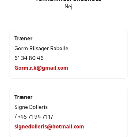
Nej
Træner
Gorm Riisager Rabølle
61 34 80 46
Gorm.r.k@gmail.com
Træner
Signe Dolleris
/ +45 71 94 71 17
signedolleris@hotmail.com