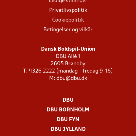
Ledige stillinger
Privatlivspolitik
Cookiepolitik
Betingelser og vilkår
Dansk Boldspil-Union
DBU Allé 1
2605 Brøndby
T: 4326 2222 (mandag - fredag 9-16)
M:
dbu@dbu.dk
DBU
DBU BORNHOLM
DBU FYN
DBU JYLLAND