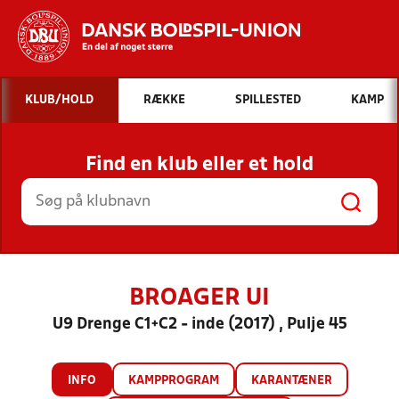
Hvad vil du søge efter?
KLUB/HOLD
RÆKKE
SPILLESTED
KAMP
INDHOLD OG NYHEDER
Find en klub eller et hold
STILLINGER, RESULTATER, KLUBBER OG
HOLD
BROAGER UI
U9 Drenge C1+C2 - inde (2017) , Pulje 45
INFO
KAMPPROGRAM
KARANTÆNER